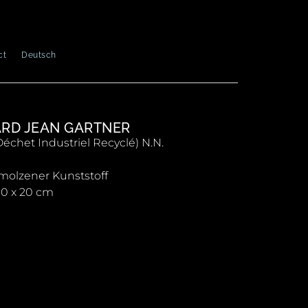
ct
Deutsch
RD JEAN GARTNER
(Déchet Industriel Recyclé) N.N.
olzener Kunststoff
00 x 20 cm