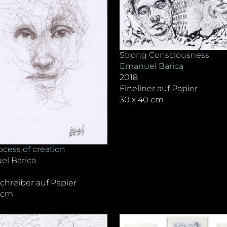
Strong Consciousness
Emanuel Barica
2018
Fineliner auf Papier
30 x 40 cm
ocess of creation
l Barica
chreiber auf Papier
1 cm