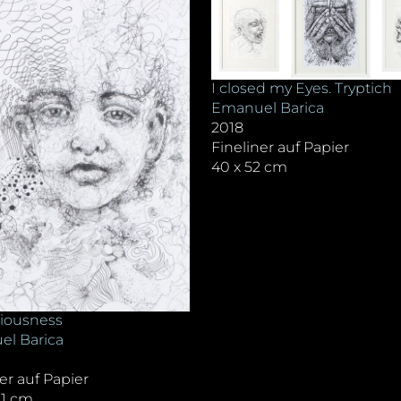
I closed my Eyes. Tryptich
Emanuel Barica
2018
Fineliner auf Papier
40 x 52 cm
iousness
l Barica
er auf Papier
21 cm