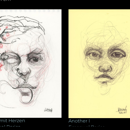
mit Herzen
Another I
l Barica
Emanuel Barica