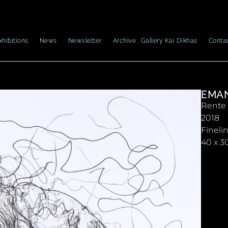
xhibitions
News
Newsletter
Archive . Gallery Kai Dikhas
Conta
EMAN
Rente
2018
Fineli
40 x 3