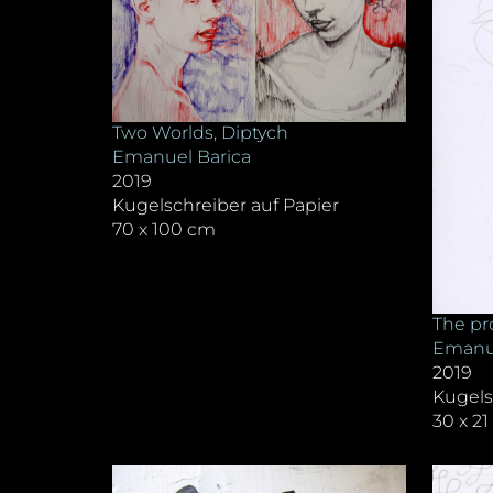
Two Worlds, Diptych
Emanuel Barica
2019
Kugelschreiber auf Papier
70 x 100 cm
The pr
Emanue
2019
Kugels
30 x 2