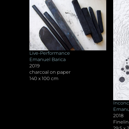
Live-Performance
Emanuel Barica
2019
charcoal on paper
140 x 100 cm
Inconc
Emanue
2018
Finelin
29,5 x 