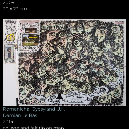
2009
30 x 23 cm
Romanichal Gypsyland U.K.
Damian Le Bas
2014
collage and felt tip on map