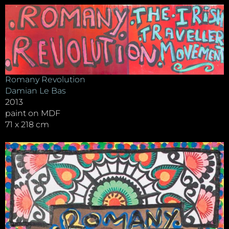
Romany Revolution
Damian Le Bas
2013
paint on MDF
71 x 218 cm