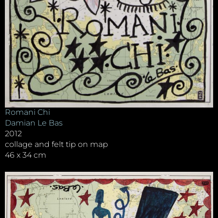
Romani Chi
Damian Le Bas
2012
collage and felt tip on map
46 x 34 cm