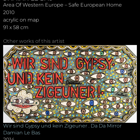
Area Of Western Europe – Safe European Home
2010
acrylic on map
91 x 58 cm
Other works of this artist
Wir sind Gypsy und kein Zigeuner . Da Da Mirror
Damian Le Bas
2014