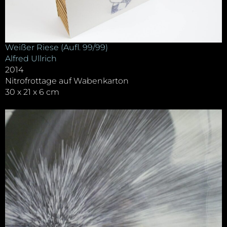
Weißer Riese (Aufl. 99/99)
Alfred Ullrich
2014
Nitrofrottage auf Wabenkarton
30 x 21 x 6 cm