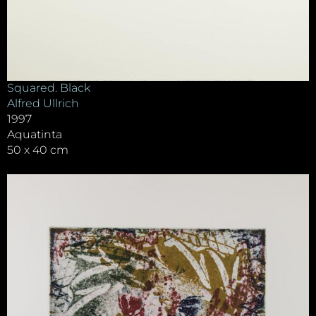
Squared. Black
Alfred Ullrich
1997
Aquatinta
50 x 40 cm