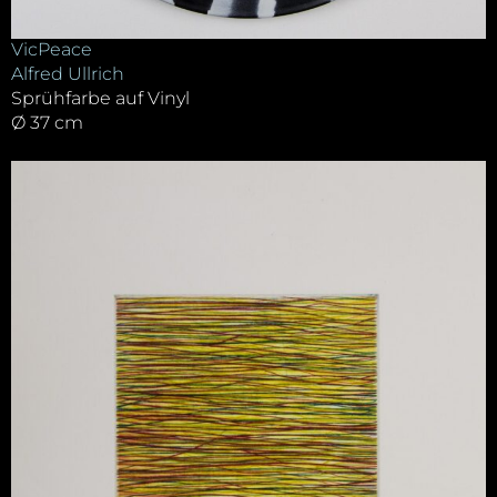
VicPeace
Alfred Ullrich
Sprühfarbe auf Vinyl
Ø 37 cm