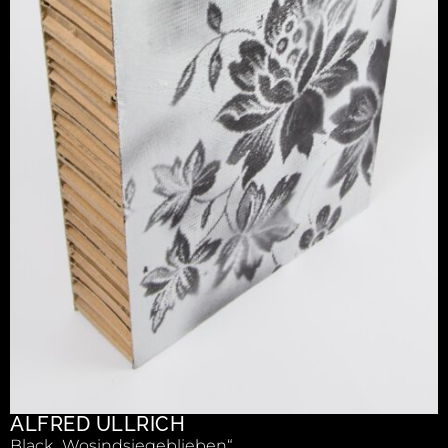
ALFRED ULLRICH
Black „Wosindsiegeblieben“