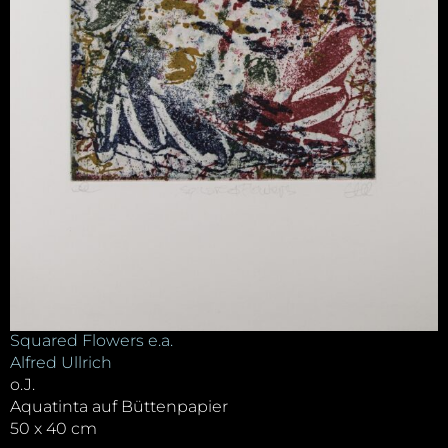
Squared Flowers e.a.
Alfred Ullrich
o.J.
Aquatinta auf Büttenpapier
50 x 40 cm