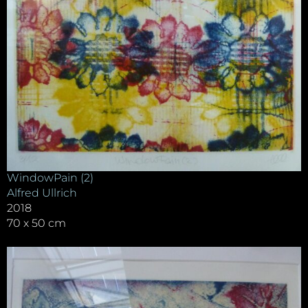
WindowPain (2)
Alfred Ullrich
2018
70 x 50 cm