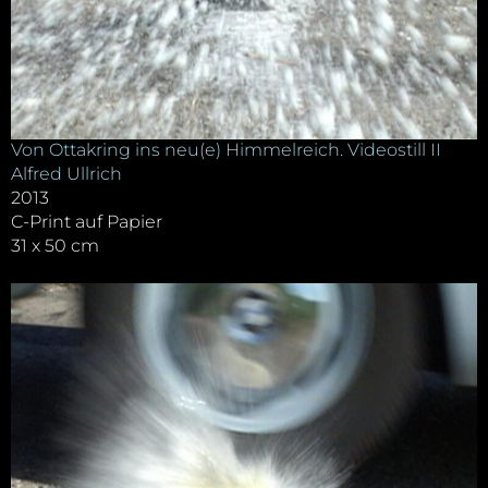
Von Ottakring ins neu(e) Himmelreich. Videostill II
Alfred Ullrich
2013
C-Print auf Papier
31 x 50 cm