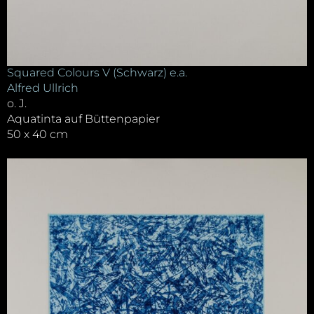
Squared Colours V (Schwarz) e.a.
Alfred Ullrich
o. J.
Aquatinta auf Büttenpapier
50 x 40 cm