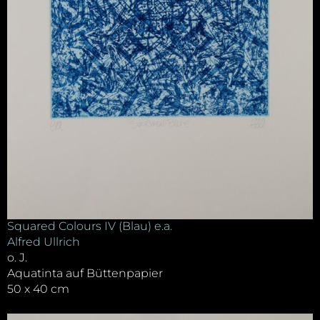
Squared Colours IV (Blau) e.a.
Alfred Ullrich
o. J.
Aquatinta auf Büttenpapier
50 x 40 cm