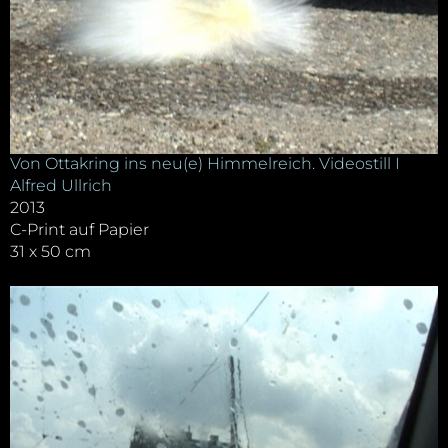
Von Ottakring ins neu(e) Himmelreich. Videostill I
Alfred Ullrich
2013
C-Print auf Papier
31 x 50 cm