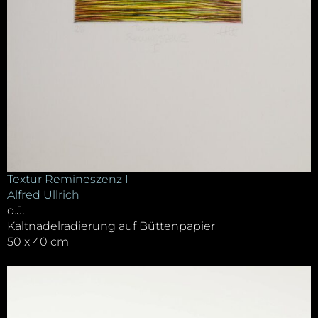
Textur Remineszenz I
Alfred Ullrich
o.J.
Kaltnadelradierung auf Büttenpapier
50 x 40 cm