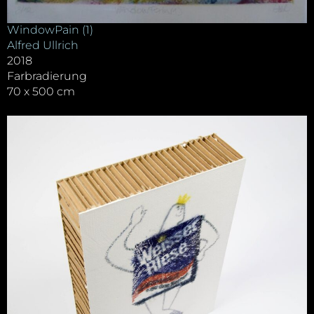
WindowPain (1)
Alfred Ullrich
2018
Farbradierung
70 x 500 cm