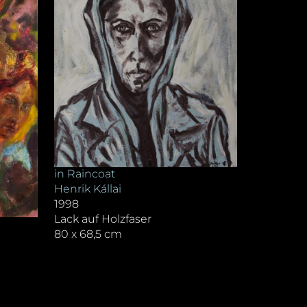
in Raincoat
Henrik Kállai
1998
Lack auf Holzfaser
80 x 68,5 cm