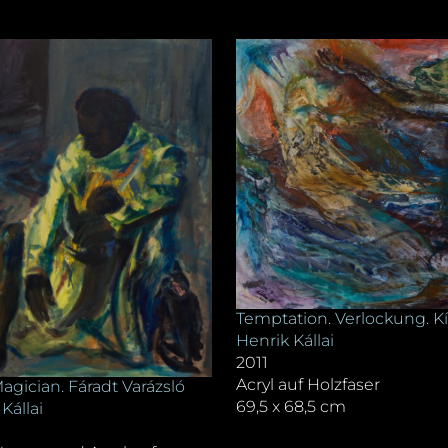
Temptation. Verlockung. Kí
Henrik Kállai
2011
Acryl auf Holzfaser
agician. Fáradt Varázsló
69,5 x 68,5 cm
Kállai