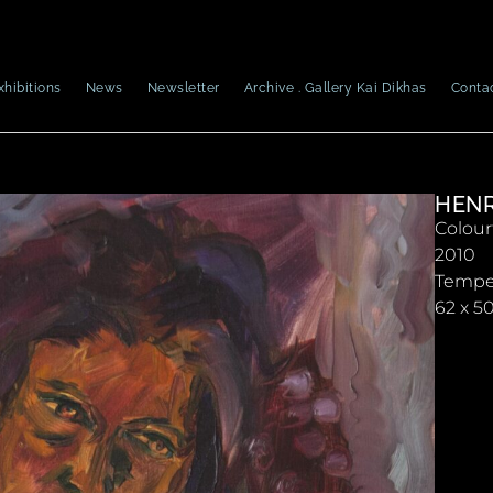
xhibitions
News
Newsletter
Archive . Gallery Kai Dikhas
Conta
HENR
Colourf
2010
Temper
62 x 5