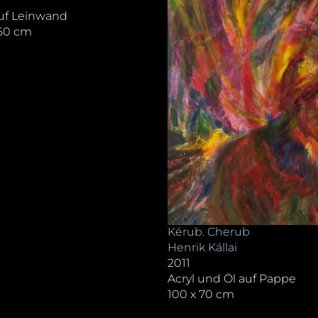
auf Leinwand
150 cm
Kérub. Cherub
Henrik Kállai
2011
Acryl und Öl auf Pappe
100 x 70 cm