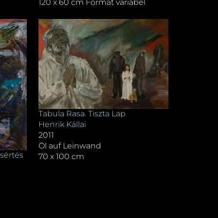
120 x 60 cm Format variabel
Tabula Rasa. Tiszta Lap
Henrik Kállai
2011
Öl auf Leinwand
sértés
70 x 100 cm