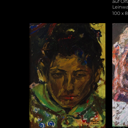
auf Ölf
Leinw
100 x 