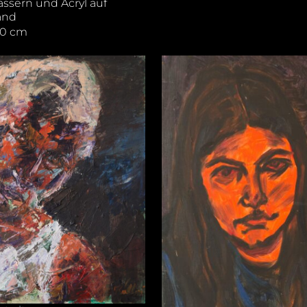
ässern und Acryl auf
and
80 cm