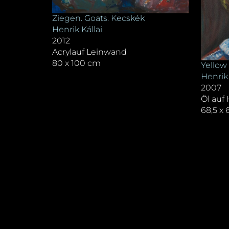
Ziegen. Goats. Kecskék
Henrik Kállai
2012
Acrylauf Leinwand
80 x 100 cm
Yellow
Henrik 
2007
Öl auf 
68,5 x