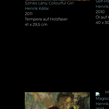
Self-Po
Színes Lány. Colourful Girl
Henrik 
Henrik Kállai
2010
2011
Öl auf 
Tempera auf Holzfaser
40 x 3
41 x 29,5 cm
Magis
Henrik 