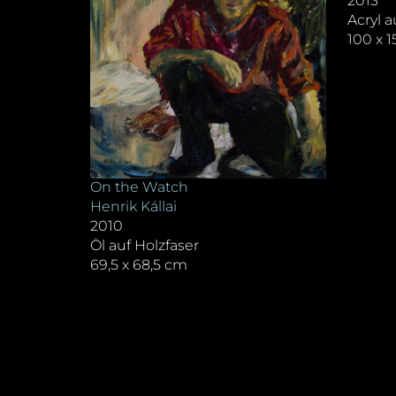
2013
Acryl 
100 x 
On the Watch
Henrik Kállai
2010
Öl auf Holzfaser
69,5 x 68,5 cm