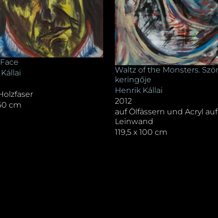
 Face
Waltz of the Monsters. Szö
Kállai
keringője
Henrik Kállai
Holzfaser
2012
 60 cm
auf Ölfässern und Acryl auf
Leinwand
119,5 x 100 cm