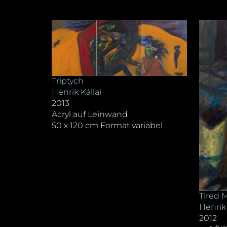
Triptych
Henrik Kállai
2013
Acryl auf Leinwand
50 x 120 cm Format variabel
Tired M
Henrik 
2012