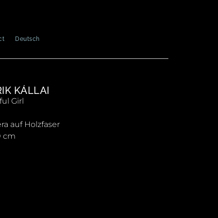
ct
Deutsch
IK KÁLLAI
ul Girl
a auf Holzfaser
0 cm