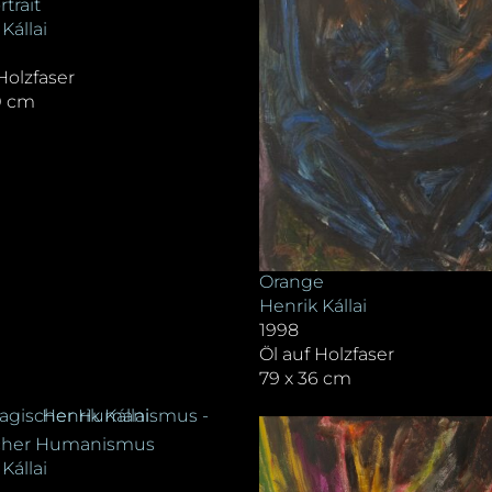
rtrait
Kállai
Holzfaser
0 cm
Orange
Henrik Kállai
1998
Öl auf Holzfaser
79 x 36 cm
cher Humanismus
Kállai