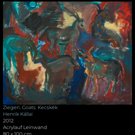
Ziegen. Goats. Kecskék
Henrik Kállai
2012
Acrylauf Leinwand
80 x 100 cm