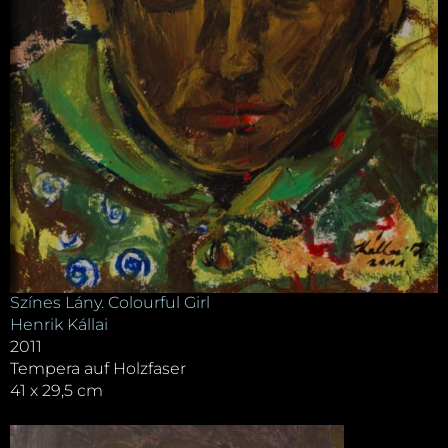
Színes Lány. Colourful Girl
Henrik Kállai
2011
Tempera auf Holzfaser
41 x 29,5 cm