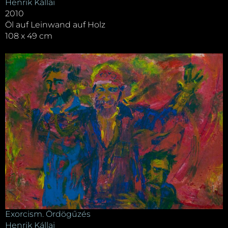
Henrik Kállai
2010
Öl auf Leinwand auf Holz
108 x 49 cm
Exorcism. Ördögűzés
Henrik Kállai