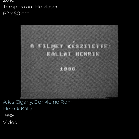
Tempera auf Holzfaser
62 x 50 cm
A kis Cigány. Der kleine Rom
Henrik Kállai
1998
Video