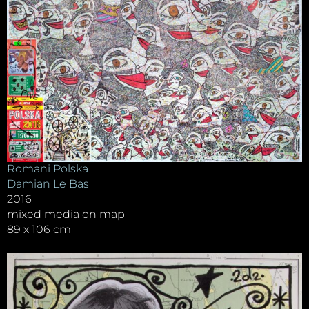
Romani Polska
Damian Le Bas
2016
mixed media on map
89 x 106 cm