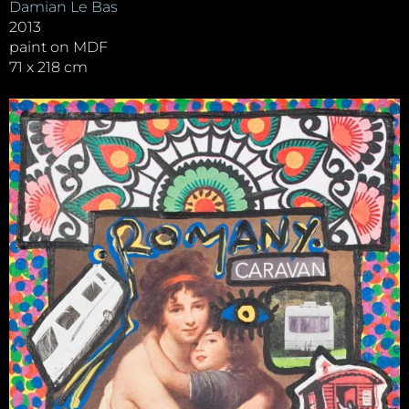
Damian Le Bas
2013
paint on MDF
71 x 218 cm