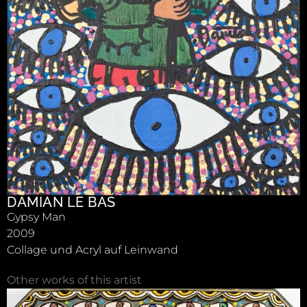
DAMIAN LE BAS
Gypsy Man
2009
Collage und Acryl auf Leinwand
Other works of this artist