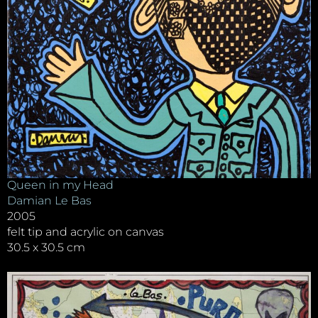
Queen in my Head
Damian Le Bas
2005
felt tip and acrylic on canvas
30.5 x 30.5 cm