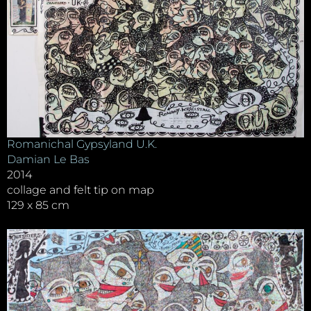
Romanichal Gypsyland U.K.
Damian Le Bas
2014
collage and felt tip on map
129 x 85 cm