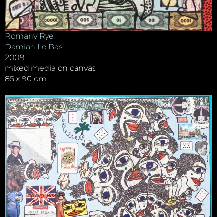
Romany Rye
Damian Le Bas
2009
mixed media on canvas
85 x 90 cm