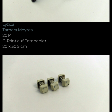
Lyžica
Tamara Moyzes
2014
C-Print auf Fotopapier
20 x 30,5 cm