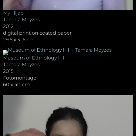
My Hijab
Tamara Moyzes
2012
digital print on coated paper
29.5 x 31.5 cm
Museum of Ethnology I-III
Tamara Moyzes
2015
Fotomontage
60 x 40 cm