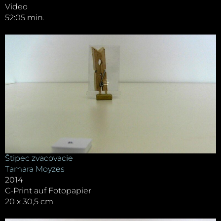
Video
52:05 min.
Štipec zvacovacie
Tamara Moyzes
2014
C-Print auf Fotopapier
20 x 30,5 cm