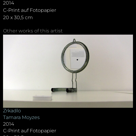
2014
C-Print auf Fotopapier
20 x 30,5 cm
Other works of this artist
Zrkadlo
Tamara Moyzes
2014
C-Print auf Fotopapier