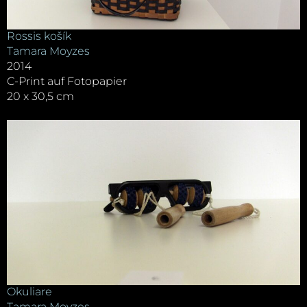
Rossis košík
Tamara Moyzes
2014
C-Print auf Fotopapier
20 x 30,5 cm
Okuliare
Tamara Moyzes