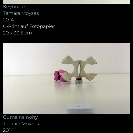
Keyboard
Tamara Moyzes
2014
C-Print auf Fotopapier
20 x 30,5 cm
Guma na nohy
Tamara Moyzes
2014