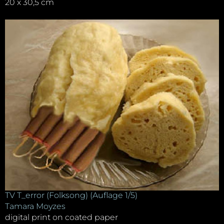
20 x 30,5 cm
TV T_error (Folksong) (Auflage 1/5)
Tamara Moyzes
digital print on coated paper