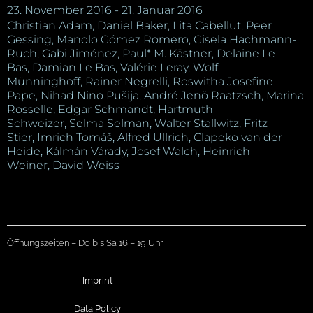
23. November 2016 - 21. Januar 2016
Christian Adam, Daniel Baker, Lita Cabellut, Peer
Gessing, Manolo Gómez Romero, Gisela Hachmann-
Ruch, Gabi Jiménez, Paul* M. Kästner, Delaine Le
Bas, Damian Le Bas, Valérie Leray, Wolf
Münninghoff, Rainer Negrelli, Roswitha Josefine
Pape, Nihad Nino Pušija, André Jenö Raatzsch, Marina
Rosselle, Edgar Schmandt, Hartmuth
Schweizer, Selma Selman, Walter Stallwitz, Fritz
Stier, Imrich Tomáš, Alfred Ullrich, Clapeko van der
Heide, Kálmán Várady, Josef Walch, Heinrich
Weiner, David Weiss
Öffnungszeiten – Do bis Sa 16 – 19 Uhr
Imprint
Data Policy