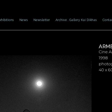
xhibitions
News
Newsletter
Archive . Gallery Kai Dikhas
Conta
ARM
Cine A
1998
photo
40 x 6