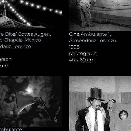
Cine Ambulante 1,
 de Dios/ Gottes Augen,
e Chapala, Mexico
Armendáriz Lorenzo
áriz Lorenzo
1998
photograph
graph
40 x 60 cm
0 cm
mbulante 1