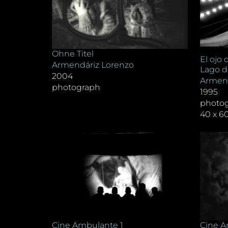
Ohne Titel
El ojo
Armendáriz Lorenzo
Lago d
2004
Armend
photograph
1995
photo
40 x 6
Cine A
Cine Ambulante 1