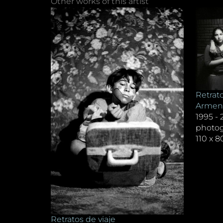
Other works of this artist
Retrato
Armend
1995 -
photo
110 x 
Retratos de viaje