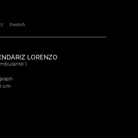
ct
Deutsch
ENDÁRIZ LORENZO
mbulante 1
graph
0 cm