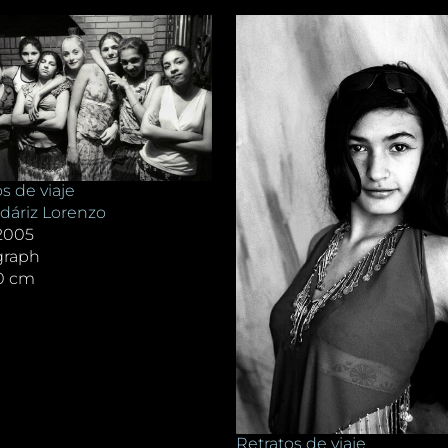
s de viaje
áriz Lorenzo
 2005
graph
80 cm
Retratos de viaje