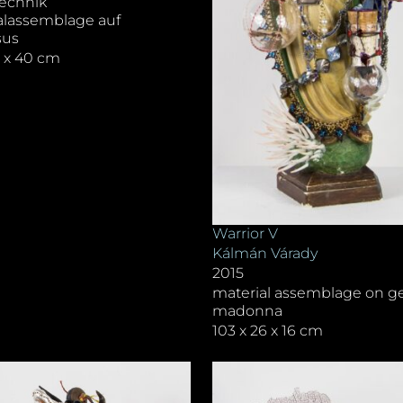
echnik
alassemblage auf
sus
0 x 40 cm
Warrior V
Kálmán Várady
2015
material assemblage on g
madonna
103 x 26 x 16 cm