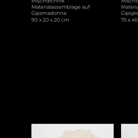
Mischtechnik
Mischt
Materialassemblage auf
Materi
Gipsmadonna
Gipsje
90 x 20 x 20 cm
75 x 4