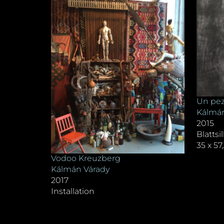
Un pez
Kálmán
2015
Blattsi
35 x 57
Vodoo Kreuzberg
Kálmán Várady
2017
Installation