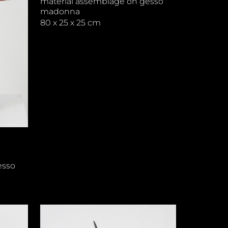
material assemblage on gesso
madonna
80 x 25 x 25 cm
esso