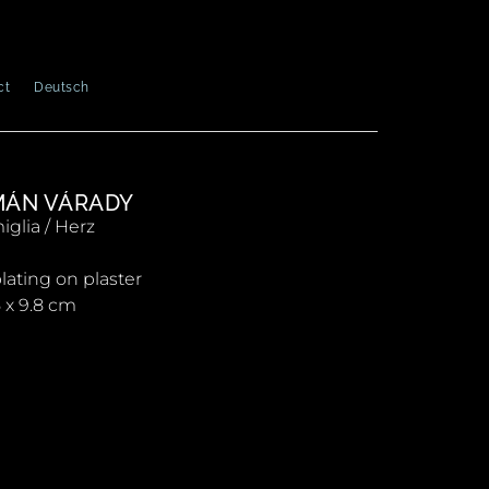
ct
Deutsch
MÁN VÁRADY
iglia / Herz
plating on plaster
5 x 9.8 cm