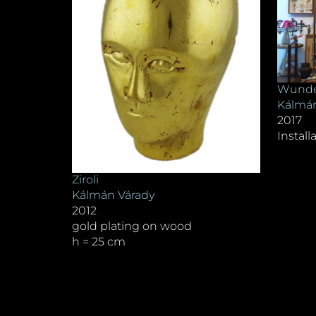
Wund
Kálmán
2017
Instal
Ziroli
Kálmán Várady
2012
gold plating on wood
h = 25 cm