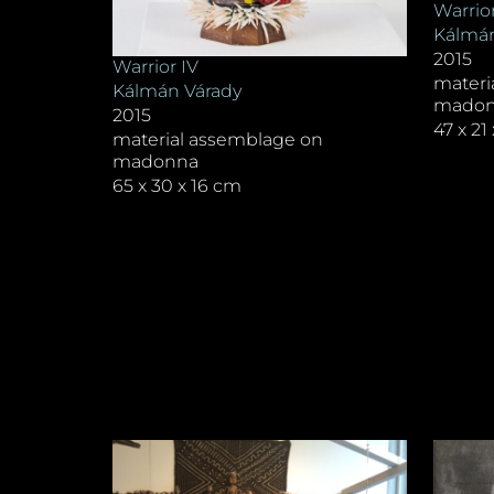
Warrior
Kálmán
2015
Warrior IV
materi
Kálmán Várady
mado
2015
47 x 21
material assemblage on
madonna
65 x 30 x 16 cm