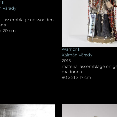
 III
 Várady
al assemblage on wooden
nna
 x 20 cm
Warrior II
Kálmán Várady
2015
material assemblage on g
madonna
80 x 21 x 17 cm