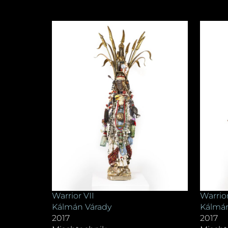
Warrior VII
Warrior
Kálmán Várady
Kálmán
2017
2017