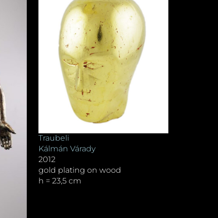
Traubeli
Kálmán Várady
2012
gold plating on wood
h = 23,5 cm