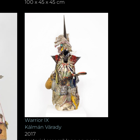
100 x 45 x 45 cm
Warrior IX
Kálmán Várady
2017