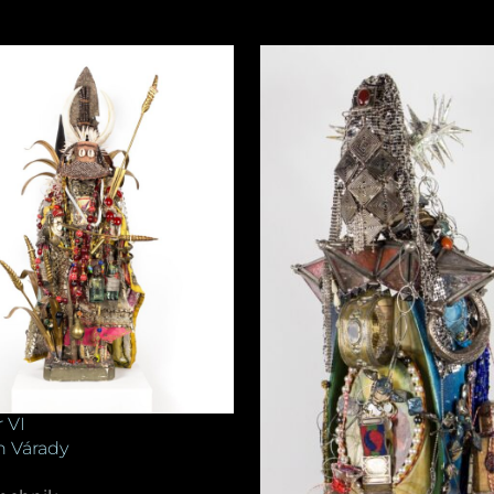
 VI
 Várady