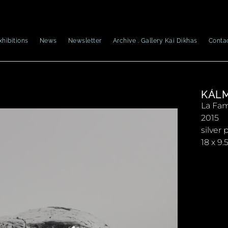
xhibitions
News
Newsletter
Archive . Gallery Kai Dikhas
Conta
KÁL
La Fam
2015
silver 
18 x 9.