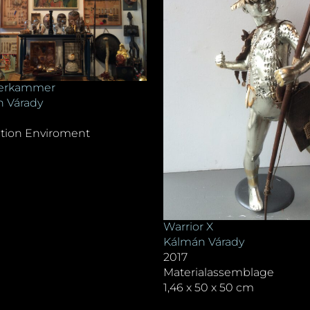
erkammer
 Várady
lation Enviroment
Warrior X
Kálmán Várady
2017
Materialassemblage
1,46 x 50 x 50 cm