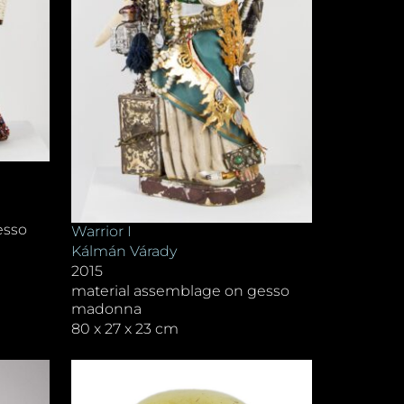
esso
Warrior I
Kálmán Várady
2015
material assemblage on gesso
madonna
80 x 27 x 23 cm