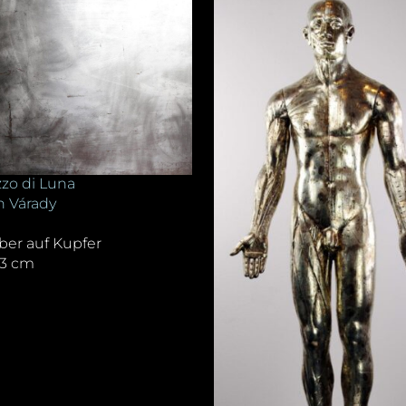
zo di Luna
 Várady
lber auf Kupfer
,3 cm