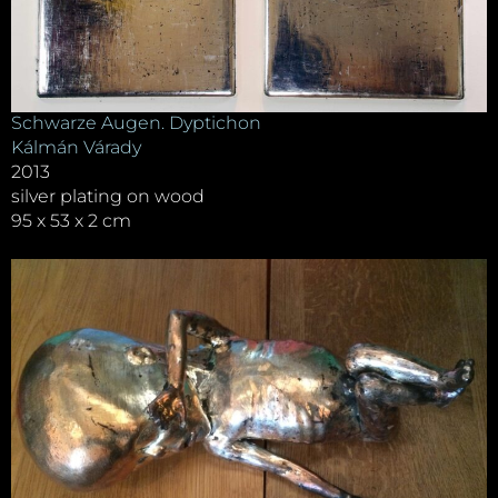
Schwarze Augen. Dyptichon
Kálmán Várady
2013
silver plating on wood
95 x 53 x 2 cm