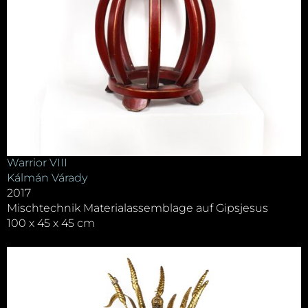
Warrior VIII
Kálmán Várady
2017
Mischtechnik Materialassemblage auf Gipsjesus
100 x 45 x 45 cm