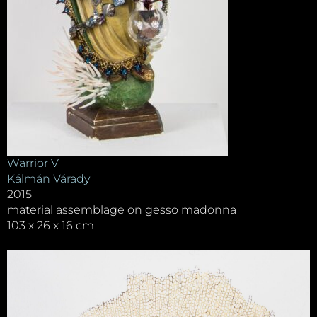
Warrior V
Kálmán Várady
2015
material assemblage on gesso madonna
103 x 26 x 16 cm