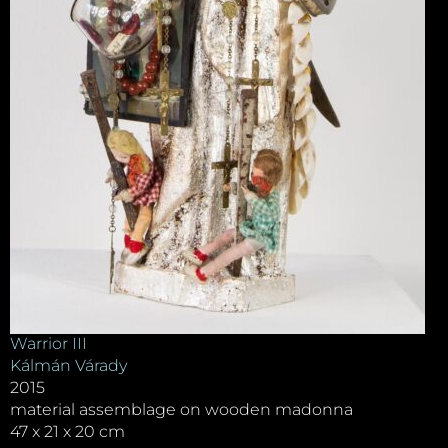
Warrior III
Kálmán Várady
2015
material assemblage on wooden madonna
47 x 21 x 20 cm