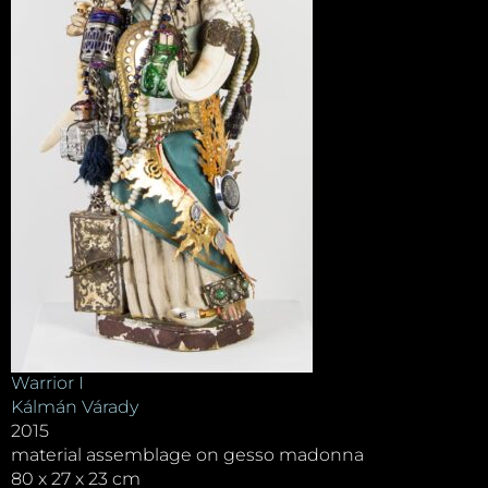
Warrior I
Kálmán Várady
2015
material assemblage on gesso madonna
80 x 27 x 23 cm