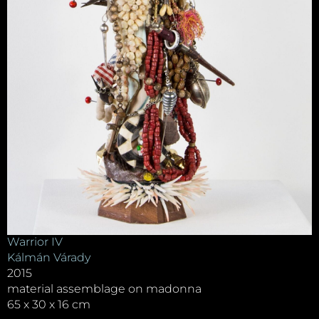
Warrior IV
Kálmán Várady
2015
material assemblage on madonna
65 x 30 x 16 cm