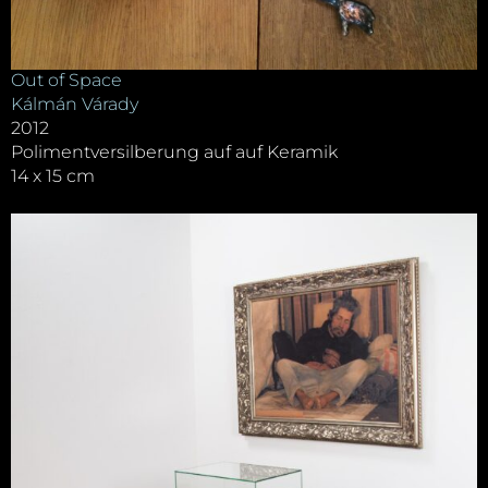
Out of Space
Kálmán Várady
2012
Polimentversilberung auf auf Keramik
14 x 15 cm