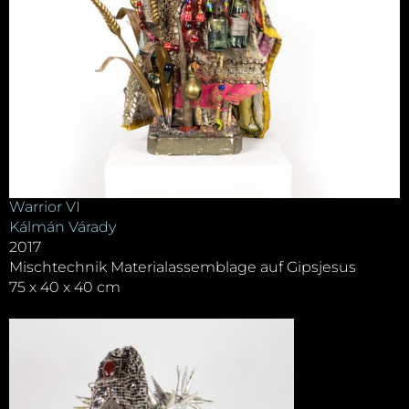
Warrior VI
Kálmán Várady
2017
Mischtechnik Materialassemblage auf Gipsjesus
75 x 40 x 40 cm