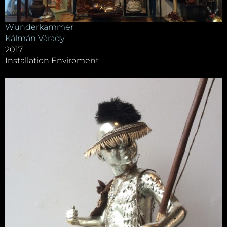
Wunderkammer
Kálmán Várady
2017
Installation Enviroment