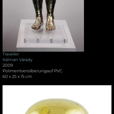
Traveller
Kálmán Várady
2009
Polimentversilberungauf PVC
60 x 25 x 15 cm