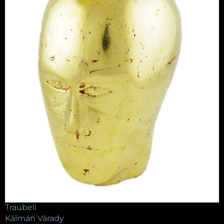
Traubeli
Kálmán Várady