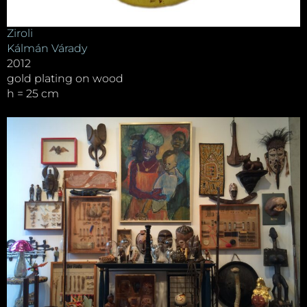
Ziroli
Kálmán Várady
2012
gold plating on wood
h = 25 cm