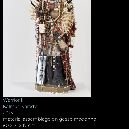
Warrior II
Kálmán Várady
2015
material assemblage on gesso madonna
80 x 21 x 17 cm