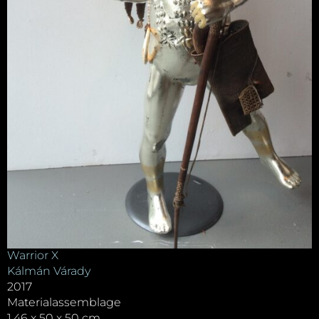
Warrior X
Kálmán Várady
2017
Materialassemblage
1,46 x 50 x 50 cm