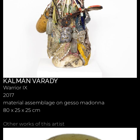
KÁLMÁN VÁRADY
Warrior IX
2017
material assemblage on gesso madonna
80 x 25 x 25 cm
Other works of this artist