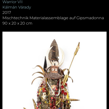
Warrior VII
Kálmán Várady
2017
Mischtechnik Materialassemblage auf Gipsmadonna
90 x 20 x 20 cm