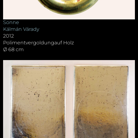
Sonne
Kálmán Várady
2012
Polimentvergoldungauf Holz
Ø 68 cm