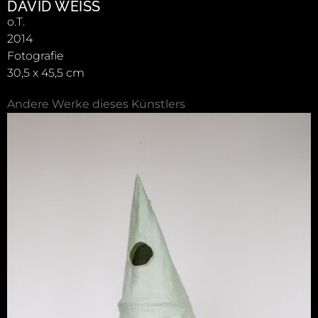
DAVID WEISS
o.T.
2014
Fotografie
30,5 x 45,5 cm
Andere Werke dieses Künstlers