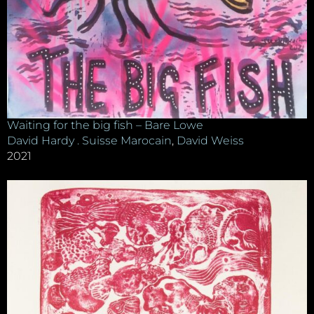
Waiting for the big fish – Bare Lowe
David Hardy . Suisse Marocain
,
David Weiss
2021