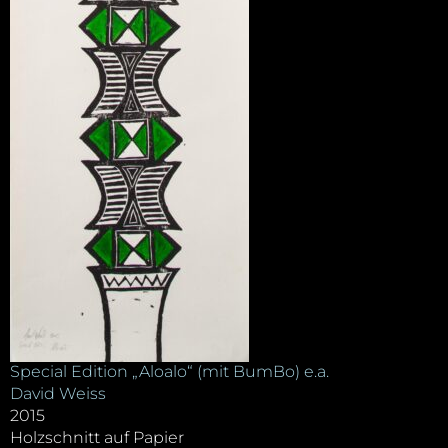
Special Edition „Aloalo“ (mit BumBo) e.a.
David Weiss
2015
Holzschnitt auf Papier