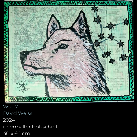
Wolf 2
David Weiss
2024
übermalter Holzschnitt
40 x 60 cm