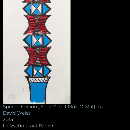
Special Edition „Aloalo“ (mit Muk-O-Mat) e.a.
David Weiss
2015
Holzschnitt auf Papier