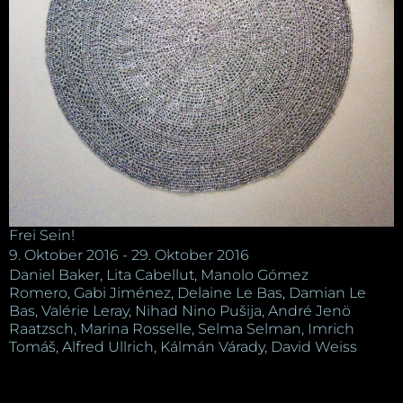
Frei Sein!
9. Oktober 2016 - 29. Oktober 2016
Daniel Baker, Lita Cabellut, Manolo Gómez
Romero, Gabi Jiménez, Delaine Le Bas, Damian Le
Bas, Valérie Leray, Nihad Nino Pušija, André Jenö
Raatzsch, Marina Rosselle, Selma Selman, Imrich
Tomáš, Alfred Ullrich, Kálmán Várady, David Weiss