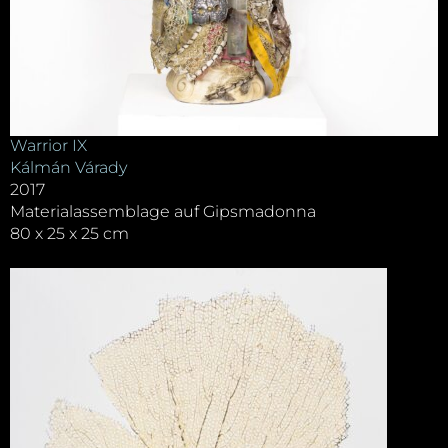
Warrior IX
Kálmán Várady
2017
Materialassemblage auf Gipsmadonna
80 x 25 x 25 cm