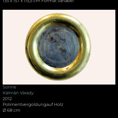
135 x 157 x 115,5 cm Format variabel
Sonne
Kálmán Várady
2012
Polimentvergoldungauf Holz
Ø 68 cm