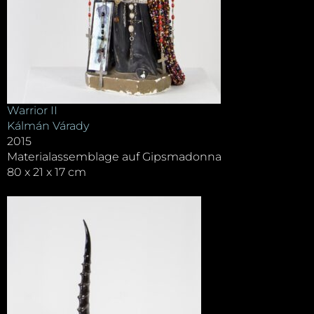
Warrior II
Kálmán Várady
2015
Materialassemblage auf Gipsmadonna
80 x 21 x 17 cm