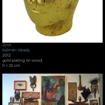
Ziroli
Kálmán Várady
2012
gold plating on wood
h = 25 cm