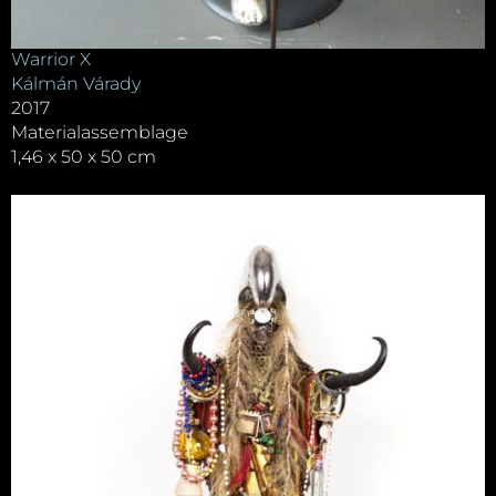
Warrior X
Kálmán Várady
2017
Materialassemblage
1,46 x 50 x 50 cm