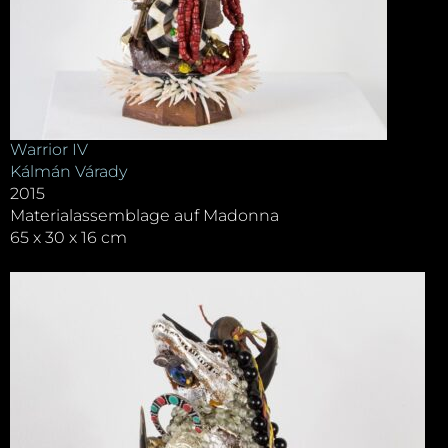
Warrior IV
Kálmán Várady
2015
Materialassemblage auf Madonna
65 x 30 x 16 cm