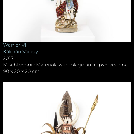
Warrior VII
Kálmán Várady
2017
Mischtechnik Materialassemblage auf Gipsmadonna
90 x 20 x 20 cm