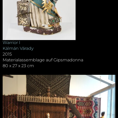
Warrior I
Kálmán Várady
2015
Materialassemblage auf Gipsmadonna
80 x 27 x 23 cm