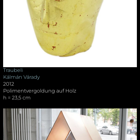
Traubeli
Kálmán Várady
2012
Polimentvergoldung auf Holz
h = 23,5 cm