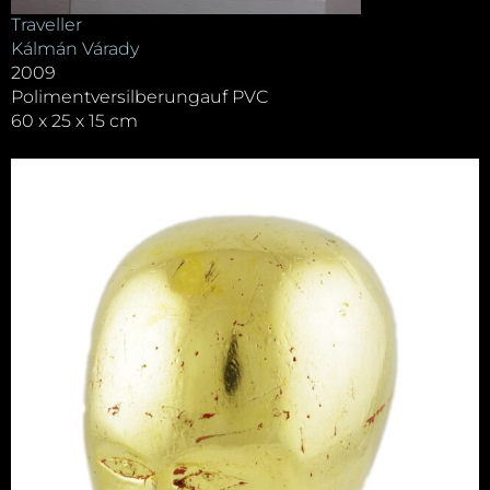
Traveller
Kálmán Várady
2009
Polimentversilberungauf PVC
60 x 25 x 15 cm