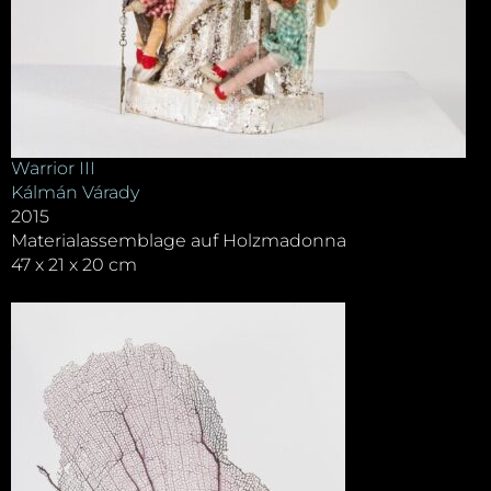
Warrior III
Kálmán Várady
2015
Materialassemblage auf Holzmadonna
47 x 21 x 20 cm