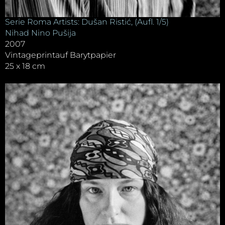
Serie Roma Artists: Dušan Ristić, (Aufl. 1/5)
Nihad Nino Pušija
2007
Vintageprintauf Barytpapier
25 x 18 cm