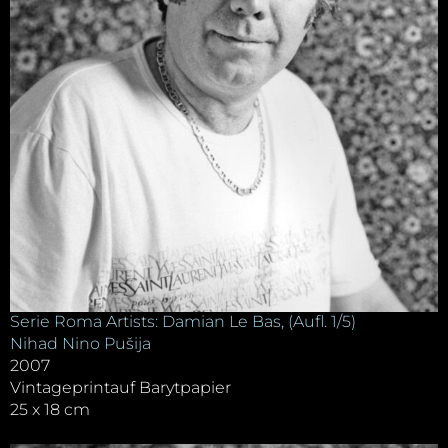
Serie Roma Artists: Damian Le Bas, (Aufl. 1/5)
Nihad Nino Pušija
2007
Vintageprintauf Barytpapier
25 x 18 cm