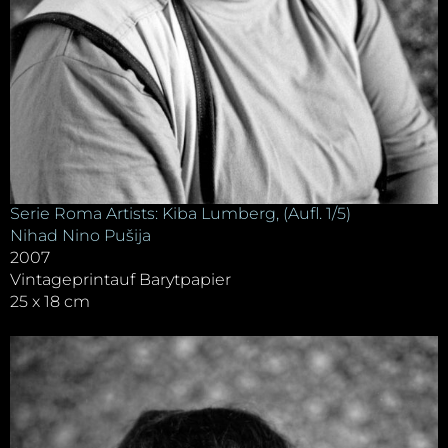
Serie Roma Artists: Kiba Lumberg, (Aufl. 1/5)
Nihad Nino Pušija
2007
Vintageprintauf Barytpapier
25 x 18 cm