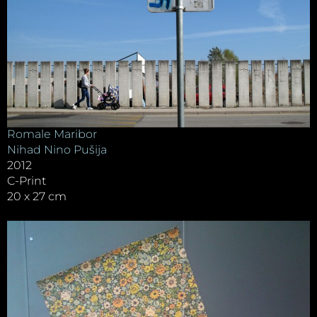
Romale Maribor
Nihad Nino Pušija
2012
C-Print
20 x 27 cm