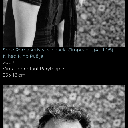
Serie Roma Artists: Michaela Cimpeanu, (Aufl. 1/5)
Nihad Nino Pušija
2007
Vintageprintauf Barytpapier
25 x 18 cm