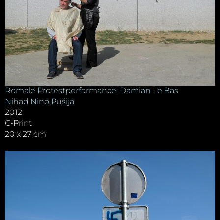
Romale Protestperformance, Damian Le Bas
Nihad Nino Pušija
2012
C-Print
20 x 27 cm