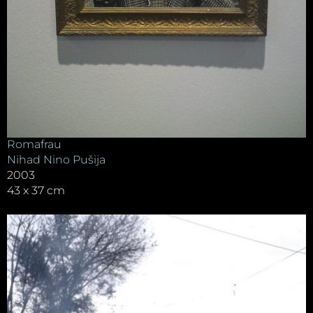
Romafrau
Nihad Nino Pušija
2003
43 x 37 cm