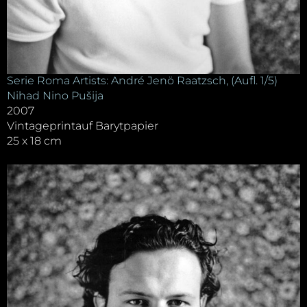
Serie Roma Artists: André Jenö Raatzsch, (Aufl. 1/5)
Nihad Nino Pušija
2007
Vintageprintauf Barytpapier
25 x 18 cm