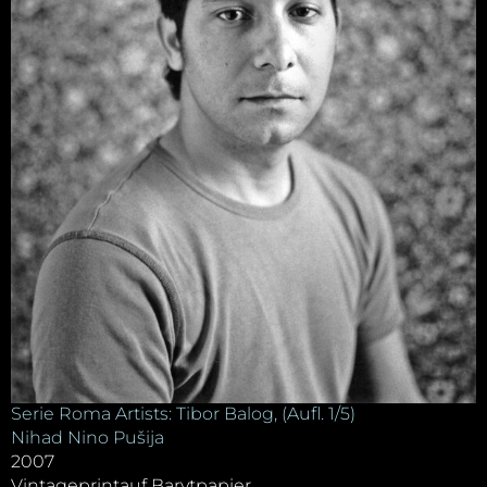
Serie Roma Artists: Tibor Balog, (Aufl. 1/5)
Nihad Nino Pušija
2007
Vintageprintauf Barytpapier