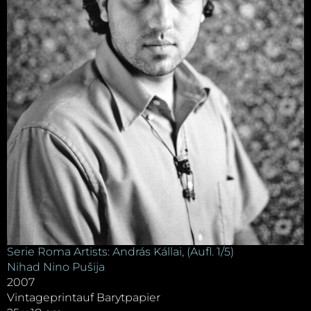
Serie Roma Artists: András Kállai, (Aufl. 1/5)
Nihad Nino Pušija
2007
Vintageprintauf Barytpapier