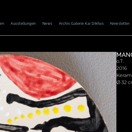
nen
Ausstellungen
News
Archiv Galerie Kai Dikhas
Newsletter
MAN
o.T.
2016
Keram
Ø 32 