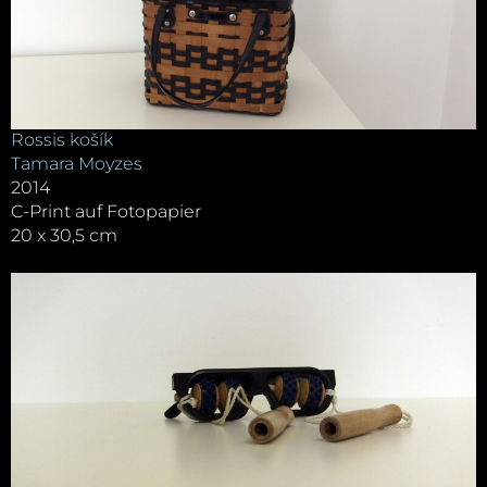
Rossis košík
Tamara Moyzes
2014
C-Print auf Fotopapier
20 x 30,5 cm