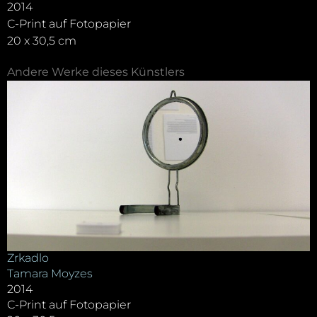
2014
C-Print auf Fotopapier
20 x 30,5 cm
Andere Werke dieses Künstlers
Zrkadlo
Tamara Moyzes
2014
C-Print auf Fotopapier