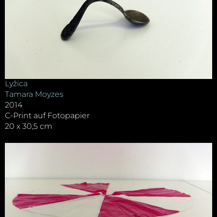
Lyžica
Tamara Moyzes
2014
C-Print auf Fotopapier
20 x 30,5 cm