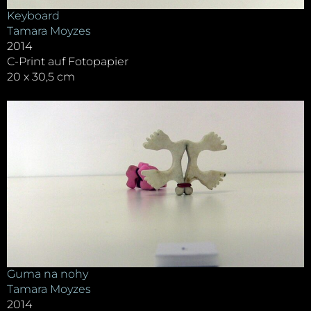
Keyboard
Tamara Moyzes
2014
C-Print auf Fotopapier
20 x 30,5 cm
Guma na nohy
Tamara Moyzes
2014