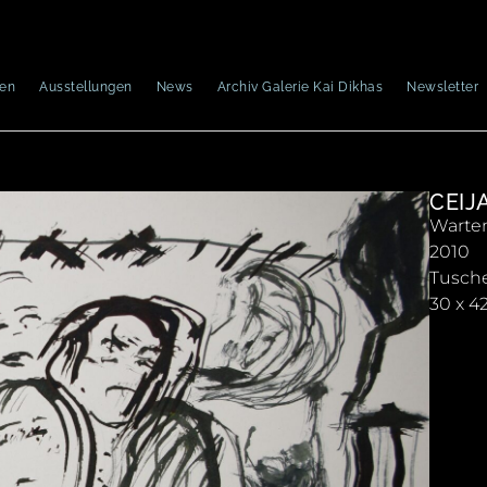
nen
Ausstellungen
News
Archiv Galerie Kai Dikhas
Newsletter
CEIJ
Warten
2010
Tusche
30 x 4