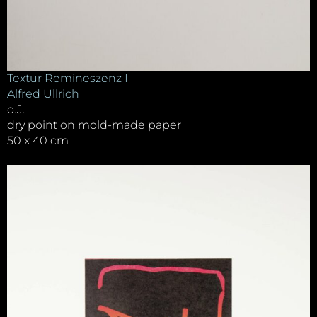
Textur Remineszenz I
Alfred Ullrich
o.J.
dry point on mold-made paper
50 x 40 cm