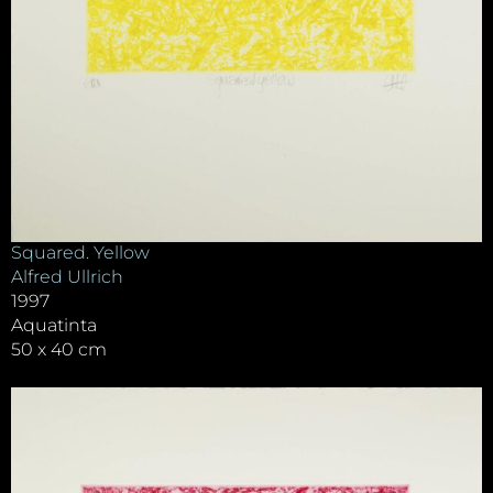
Squared. Yellow
Alfred Ullrich
1997
Aquatinta
50 x 40 cm