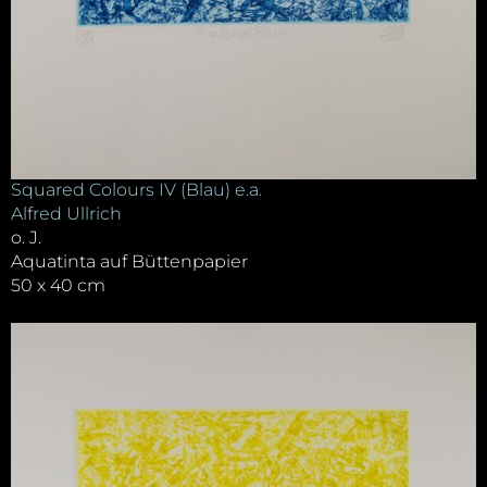
Squared Colours IV (Blau) e.a.
Alfred Ullrich
o. J.
Aquatinta auf Büttenpapier
50 x 40 cm