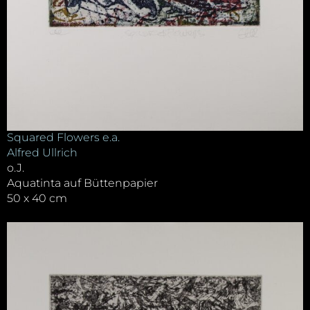
Squared Flowers e.a.
Alfred Ullrich
o.J.
Aquatinta auf Büttenpapier
50 x 40 cm