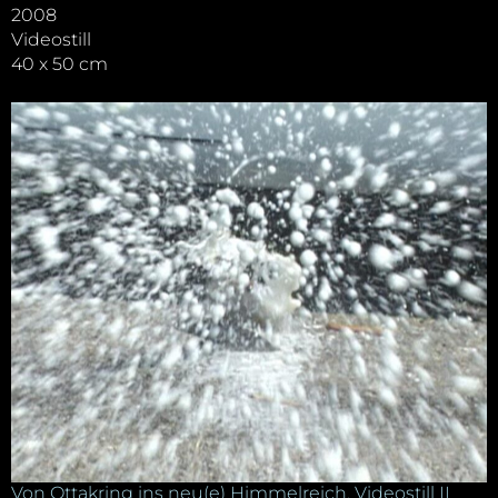
2008
Videostill
40 x 50 cm
Von Ottakring ins neu(e) Himmelreich. Videostill II