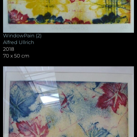
WindowPain (2)
Alfred Ullrich
2018
70 x 50 cm