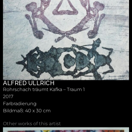
ALFRED ULLRICH
Rohrschach träumt Kafka – Traum 1
2017
Farbradierung
Bildmaß: 40 x 30 cm
Other works of this artist