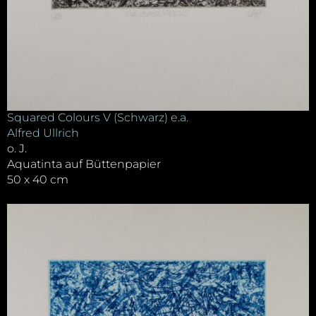
Squared Colours V (Schwarz) e.a.
Alfred Ullrich
o. J.
Aquatinta auf Büttenpapier
50 x 40 cm