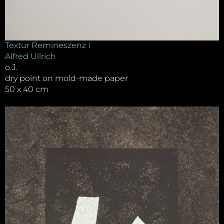
Textur Remineszenz I
Alfred Ullrich
o.J.
dry point on mold-made paper
50 x 40 cm