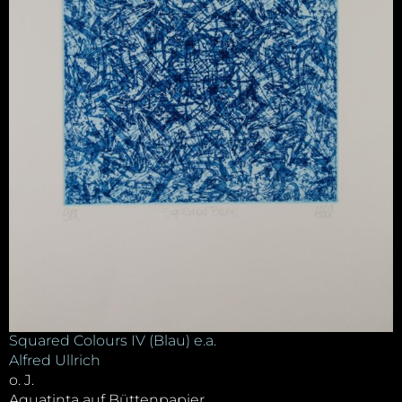
Squared Colours IV (Blau) e.a.
Alfred Ullrich
o. J.
Aquatinta auf Büttenpapier