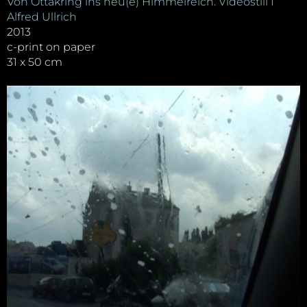
Von Ottakring ins neu(e) Himmelreich. Videostill I
Alfred Ullrich
2013
c-print on paper
31 x 50 cm