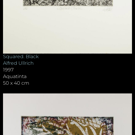
Squared. Black
Alfred Ullrich
1997
Aquatinta
50 x 40 cm