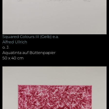
Squared Colours III (Gelb) e.a.
Alfred Ullrich
o. J.
Aquatinta auf Büttenpapier
50 x 40 cm