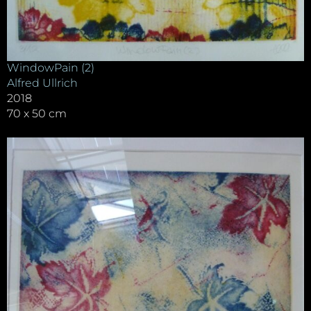
WindowPain (2)
Alfred Ullrich
2018
70 x 50 cm