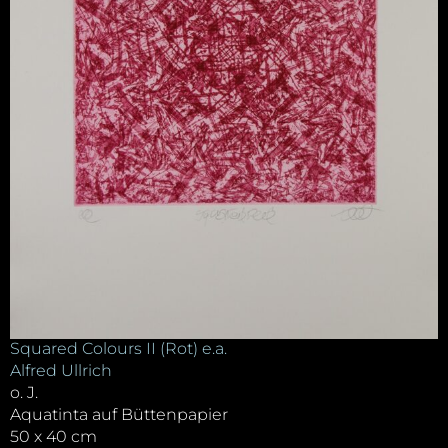
Squared Colours II (Rot) e.a.
Alfred Ullrich
o. J.
Aquatinta auf Büttenpapier
50 x 40 cm