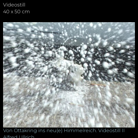
Videostill
40 x 50 cm
Von Ottakring ins neu(e) Himmelreich. Videostill II
Alfred Ullrich