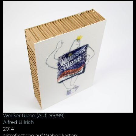
Weißer Riese (Aufl. 99/99)
Alfred Ullrich
2014
Nitrofrottage auf Wabenkarton