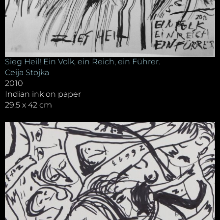
Sieg Heil! Ein Volk, ein Reich, ein Führer.
Ceija Stojka
2010
Indian ink on paper
29,5 x 42 cm