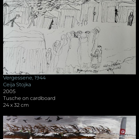
Vergessene, 1944
Ceija Stojka
2005
Tusche on cardboard
24 x 32 cm