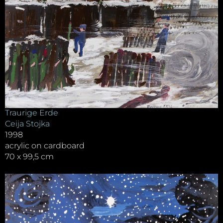
Traurige Erde
Ceija Stojka
1998
acrylic on cardboard
70 x 99,5 cm