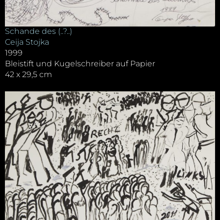
Schande des (..?..)
Ceija Stojka
1999
Bleistift und Kugelschreiber auf Papier
42 x 29,5 cm