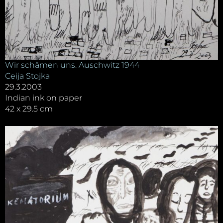
Wir schämen uns. Auschwitz 1944
Ceija Stojka
29.3.2003
Indian ink on paper
42 x 29.5 cm