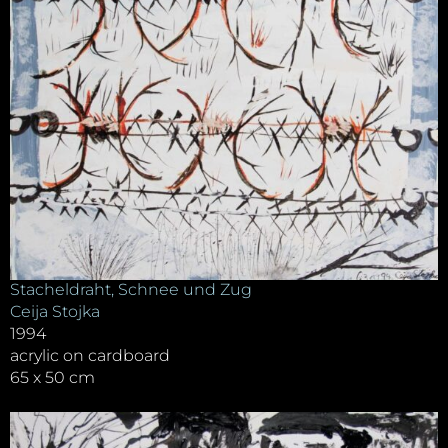
Stacheldraht, Schnee und Zug
Ceija Stojka
1994
acrylic on cardboard
65 x 50 cm