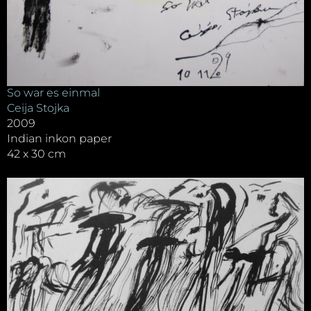
So war es einmal
Ceija Stojka
2009
Indian inkon paper
42 x 30 cm