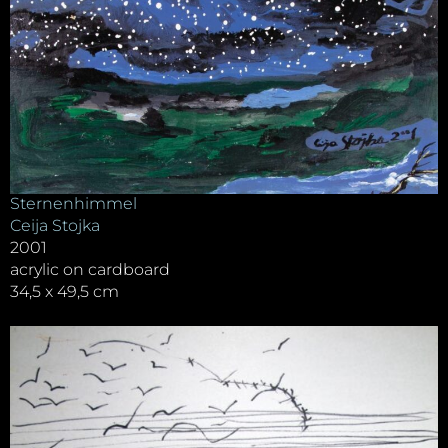
Sternenhimmel
Ceija Stojka
2001
acrylic on cardboard
34,5 x 49,5 cm