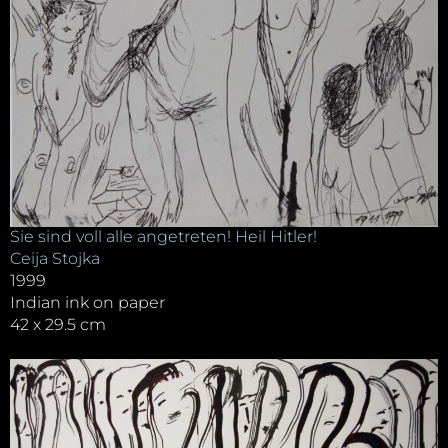
Sie sind voll alle angetreten! Heil Hitler!
Ceija Stojka
1999
Indian ink on paper
42 x 29.5 cm