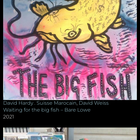
David Hardy . Suisse Marocain
,
David Weiss
Waiting for the big fish – Bare Lowe
2021