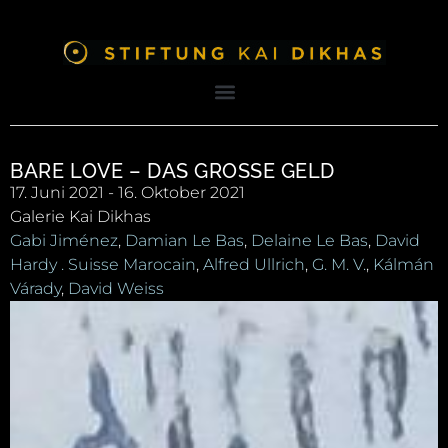
BARE LOVE – DAS GROSSE GELD
17. Juni 2021 - 16. Oktober 2021
Galerie Kai Dikhas
Gabi Jiménez
,
Damian Le Bas
,
Delaine Le Bas
,
David
Hardy . Suisse Marocain
,
Alfred Ullrich
,
G. M. V.
,
Kálmán
Várady
,
David Weiss