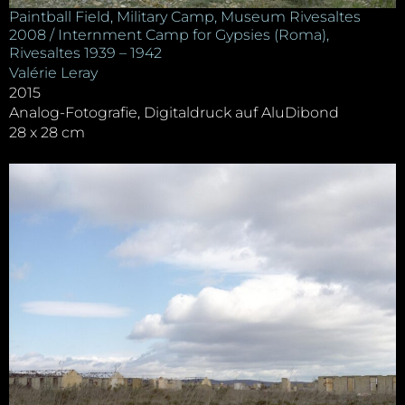
Paintball Field, Military Camp, Museum Rivesaltes
2008 / Internment Camp for Gypsies (Roma),
Rivesaltes 1939 – 1942
Valérie Leray
2015
Analog-Fotografie, Digitaldruck auf AluDibond
28 x 28 cm