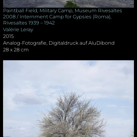
Paintball Field, Military Camp, Museum Rivesaltes
2008 / Internment Camp for Gypsies (Roma),
Rivesaltes 1939 – 1942
Valérie Leray
2015
Analog-Fotografie, Digitaldruck auf AluDibond
28 x 28 cm