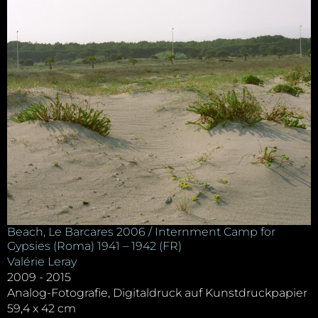
Beach, Le Barcares 2006 / Internment Camp for
Gypsies (Roma) 1941 – 1942 (FR)
Valérie Leray
2009 - 2015
Analog-Fotografie, Digitaldruck auf Kunstdruckpapier
59,4 x 42 cm