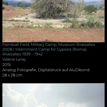
Paintball Field, Military Camp, Museum Rivesaltes
2008 / Internment Camp for Gypsies (Roma),
Rivesaltes 1939 – 1942
Valérie Leray
2015
Analog-Fotografie, Digitaldruck auf AluDibond
28 x 28 cm