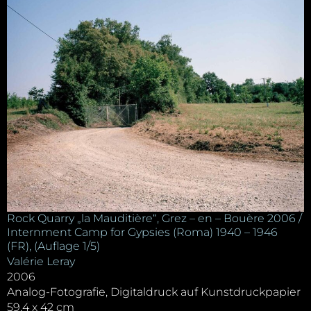
Rock Quarry „la Mauditière“, Grez – en – Bouère 2006 /
Internment Camp for Gypsies (Roma) 1940 – 1946
(FR), (Auflage 1/5)
Valérie Leray
2006
Analog-Fotografie, Digitaldruck auf Kunstdruckpapier
59,4 x 42 cm