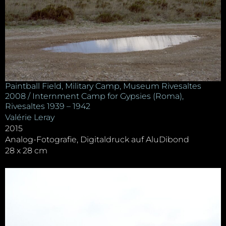
Paintball Field, Military Camp, Museum Rivesaltes
2008 / Internment Camp for Gypsies (Roma),
Rivesaltes 1939 – 1942
Valérie Leray
2015
Analog-Fotografie, Digitaldruck auf AluDibond
28 x 28 cm