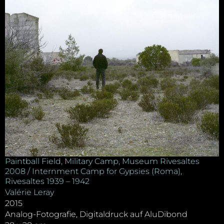
Paintball Field, Military Camp, Museum Rivesaltes
2008 / Internment Camp for Gypsies (Roma),
Rivesaltes 1939 – 1942
Valérie Leray
2015
Analog-Fotografie, Digitaldruck auf AluDibond