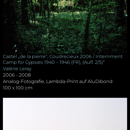
Castel „de la pierre“, Coudrecieux 2006 / Internment
Camp for Gypsies 1940 – 1946 (FR), (Aufl. 2/5)“
Valérie Leray
2006 - 2008
Analog-Fotografie, Lambda-Print auf AluDibond
100 x 100 cm