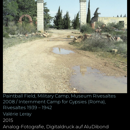
Paintball Field, Military Camp, Museum Rivesaltes
2008 / Internment Camp for Gypsies (Roma),
Rivesaltes 1939 – 1942
Valérie Leray
2015
Analog-Fotografie, Digitaldruck auf AluDibond