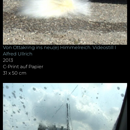
Von Ottakring ins neu(e) Himmelreich. Videostill I
Alfred Ullrich
2013
C-Print auf Papier
31 x 50 cm