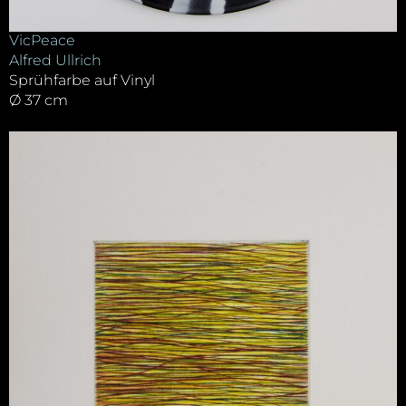
VicPeace
Alfred Ullrich
Sprühfarbe auf Vinyl
Ø 37 cm