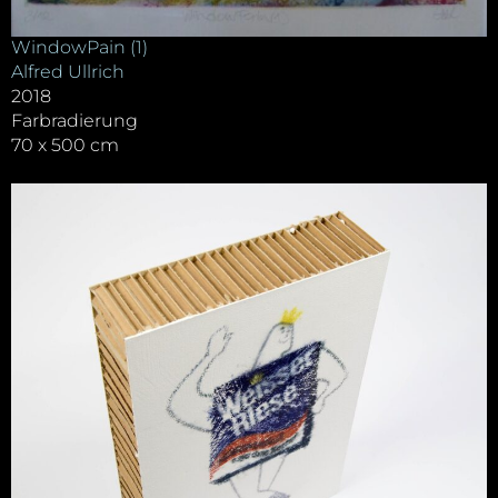
WindowPain (1)
Alfred Ullrich
2018
Farbradierung
70 x 500 cm