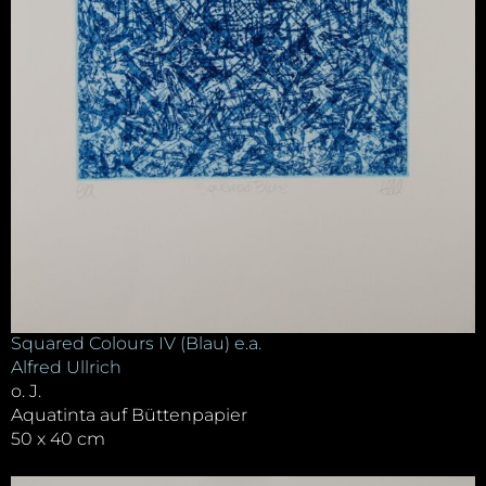
Squared Colours IV (Blau) e.a.
Alfred Ullrich
o. J.
Aquatinta auf Büttenpapier
50 x 40 cm