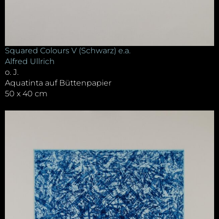
Squared Colours V (Schwarz) e.a.
Alfred Ullrich
o. J.
Aquatinta auf Büttenpapier
50 x 40 cm