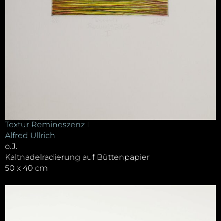
Textur Remineszenz I
Alfred Ullrich
o.J.
Kaltnadelradierung auf Büttenpapier
50 x 40 cm