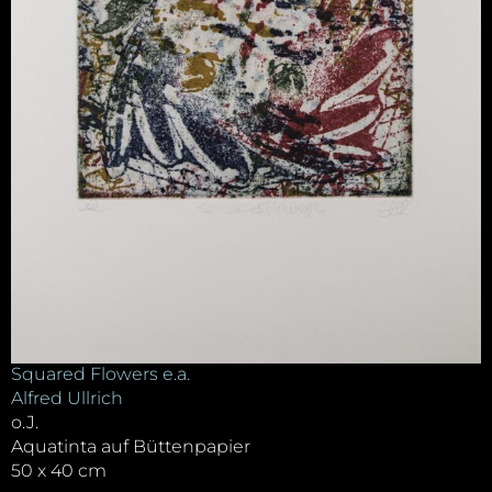
Squared Flowers e.a.
Alfred Ullrich
o.J.
Aquatinta auf Büttenpapier
50 x 40 cm