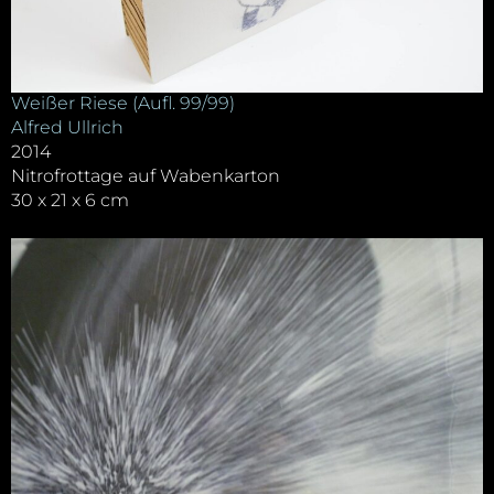
Weißer Riese (Aufl. 99/99)
Alfred Ullrich
2014
Nitrofrottage auf Wabenkarton
30 x 21 x 6 cm