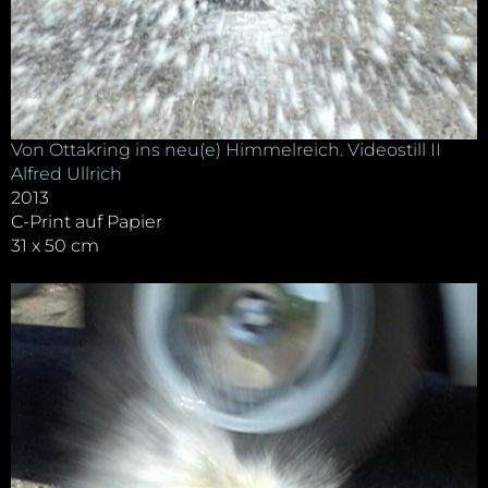
Von Ottakring ins neu(e) Himmelreich. Videostill II
Alfred Ullrich
2013
C-Print auf Papier
31 x 50 cm