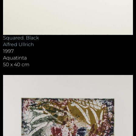
Squared. Black
Alfred Ullrich
1997
Aquatinta
50 x 40 cm