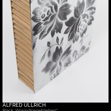
ALFRED ULLRICH
Black „Wosindsiegeblieben“