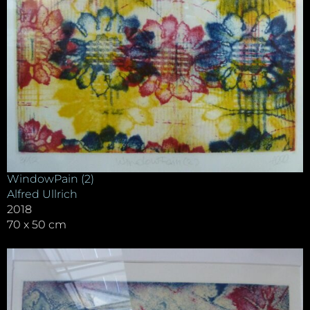
WindowPain (2)
Alfred Ullrich
2018
70 x 50 cm