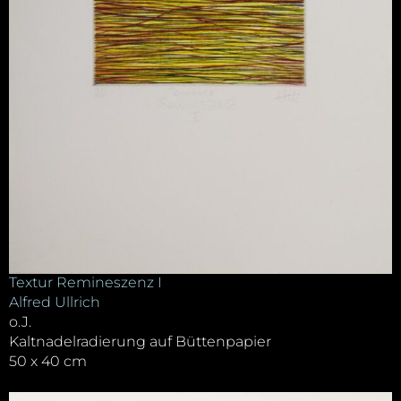
Textur Remineszenz I
Alfred Ullrich
o.J.
Kaltnadelradierung auf Büttenpapier
50 x 40 cm