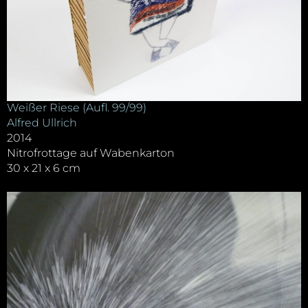
Weißer Riese (Aufl. 99/99)
Alfred Ullrich
2014
Nitrofrottage auf Wabenkarton
30 x 21 x 6 cm