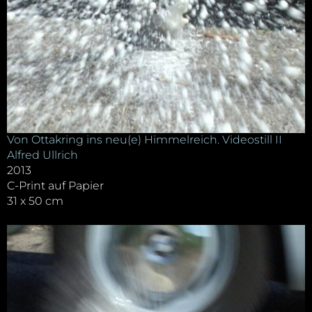
Von Ottakring ins neu(e) Himmelreich. Videostill II
Alfred Ullrich
2013
C-Print auf Papier
31 x 50 cm