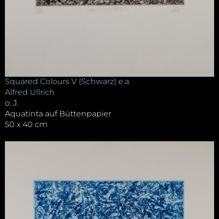
Squared Colours V (Schwarz) e.a.
Alfred Ullrich
o. J.
Aquatinta auf Büttenpapier
50 x 40 cm