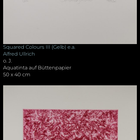
Squared Colours III (Gelb) e.a.
Alfred Ullrich
o. J.
Aquatinta auf Büttenpapier
50 x 40 cm