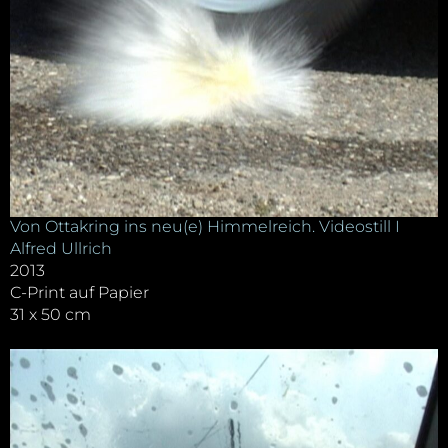
Von Ottakring ins neu(e) Himmelreich. Videostill I
Alfred Ullrich
2013
C-Print auf Papier
31 x 50 cm