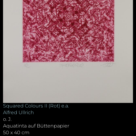
Squared Colours II (Rot) e.a.
Alfred Ullrich
o. J.
Aquatinta auf Büttenpapier
50 x 40 cm