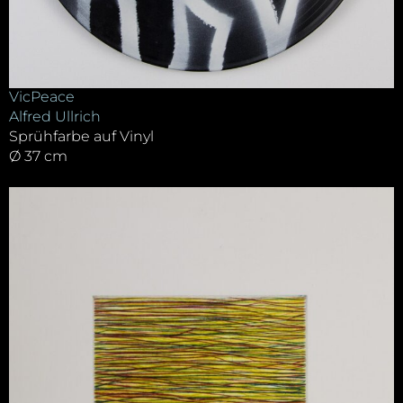
VicPeace
Alfred Ullrich
Sprühfarbe auf Vinyl
Ø 37 cm