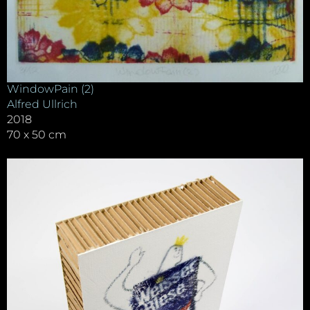
WindowPain (2)
Alfred Ullrich
2018
70 x 50 cm