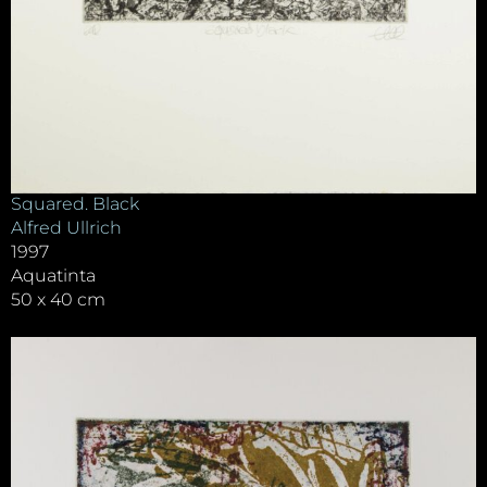
Squared. Black
Alfred Ullrich
1997
Aquatinta
50 x 40 cm