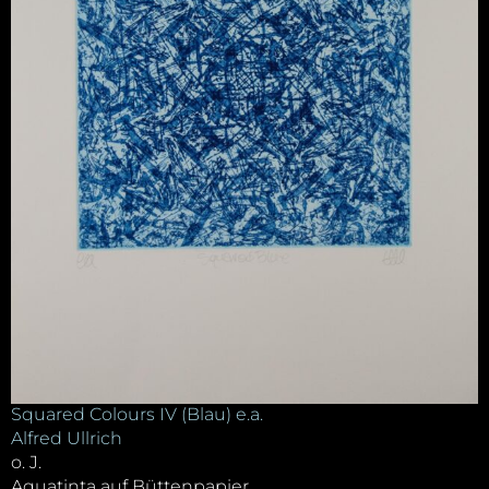
Squared Colours IV (Blau) e.a.
Alfred Ullrich
o. J.
Aquatinta auf Büttenpapier