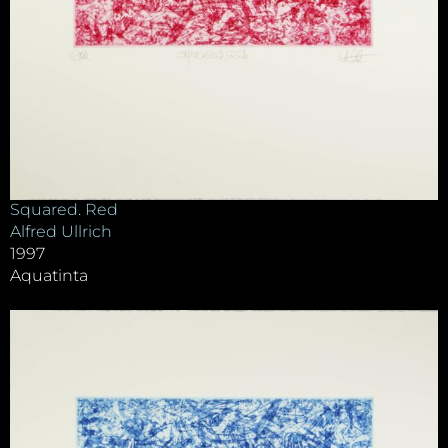
Squared. Red
Alfred Ullrich
1997
Aquatinta