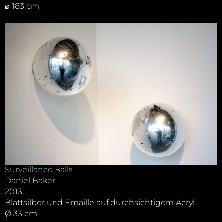
⌀ 183 cm
Surveillance Balls
Daniel Baker
2013
Blattsilber und Emaille auf durchsichtigem Acryl
Ø 33 cm