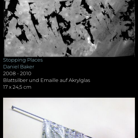
Stopping Places
Daniel Baker
2008 - 2010
Blattsilber und Emaille auf Akrylglas
17 x 24,5 cm