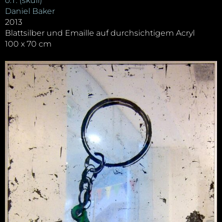
o.T. (skull)
Daniel Baker
2013
Blattsilber und Emaille auf durchsichtigem Acryl
100 x 70 cm