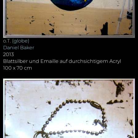
o.T. (globe)
Daniel Baker
2013
Blattsilber und Emaille auf durchsichtigem Acryl
100 x 70 cm