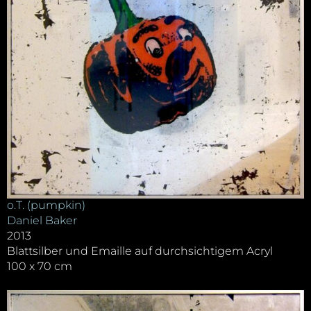
o.T. (pumpkin)
Daniel Baker
2013
Blattsilber und Emaille auf durchsichtigem Acryl
100 x 70 cm