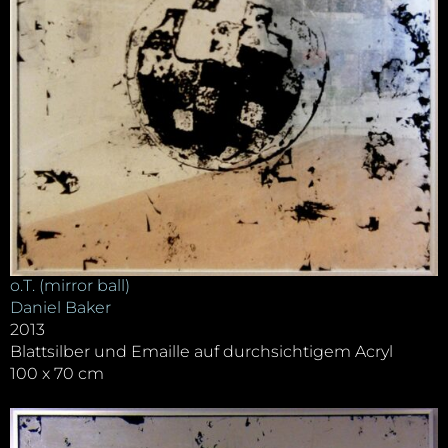
o.T. (mirror ball)
Daniel Baker
2013
Blattsilber und Emaille auf durchsichtigem Acryl
100 x 70 cm