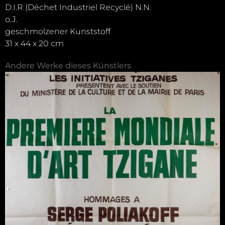
D.I.R (Déchet Industriel Recyclé) N.N.
o.J.
geschmolzener Kunststoff
31 x 44 x 20 cm
Andere Werke dieses Künstlers