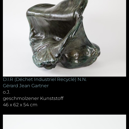
D.I.R (Déchet Industriel Recyclé) N.N.
Gérard Jean Gartner
o.J.
geschmolzener Kunststoff
46 x 62 x 54 cm