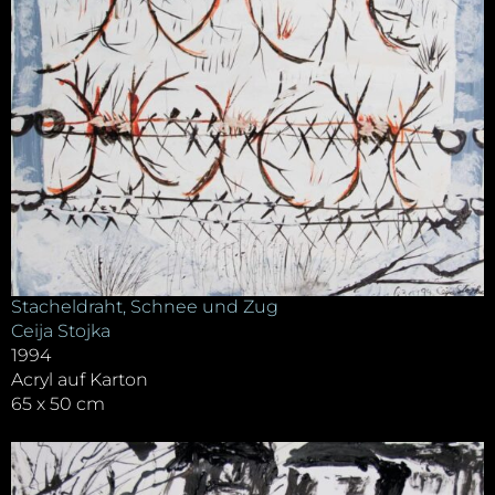
Stacheldraht, Schnee und Zug
Ceija Stojka
1994
Acryl auf Karton
65 x 50 cm