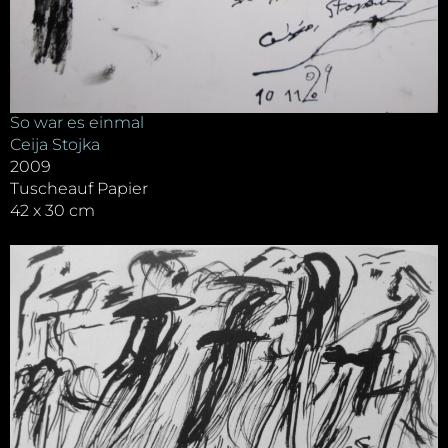
So war es einmal
Ceija Stojka
2009
Tuscheauf Papier
42 x 30 cm