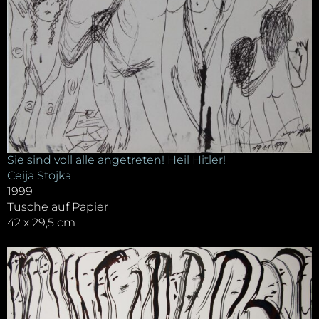
Sie sind voll alle angetreten! Heil Hitler!
Ceija Stojka
1999
Tusche auf Papier
42 x 29,5 cm