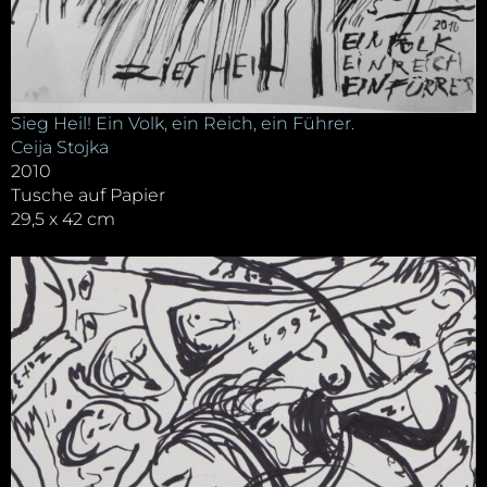
Sieg Heil! Ein Volk, ein Reich, ein Führer.
Ceija Stojka
2010
Tusche auf Papier
29,5 x 42 cm