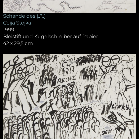
Schande des (..?..)
Ceija Stojka
1999
Bleistift und Kugelschreiber auf Papier
42 x 29,5 cm