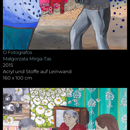
O Fotografos
Małgorzata Mirga-Tas
2015
Acryl und Stoffe auf Leinwand
160 x 100 cm