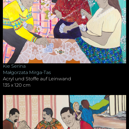
Kie Serina
Małgorzata Mirga-Tas
Acryl und Stoffe auf Leinwand
135 x 120 cm