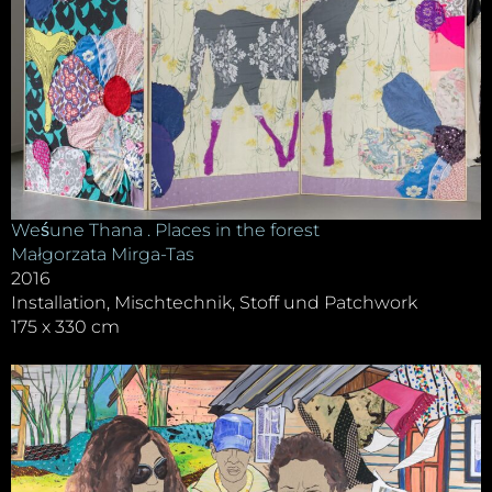
Weśune Thana . Places in the forest
Małgorzata Mirga-Tas
2016
Installation, Mischtechnik, Stoff und Patchwork
175 x 330 cm