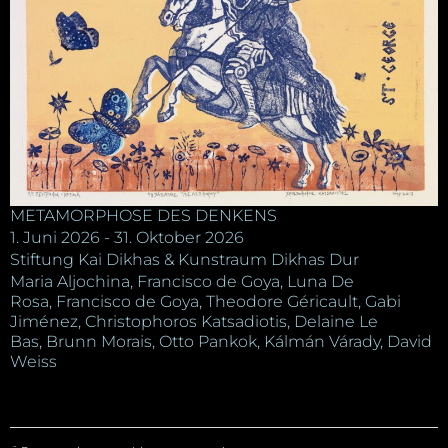
METAMORPHOSE DES DENKENS
1. Juni 2026 - 31. Oktober 2026
Stiftung Kai Dikhas & Kunstraum Dikhas Dur
Maria Aljochina, Francisco de Goya, Luna De
Rosa, Francisco de Goya, Theodore Géricault, Gabi
Jiménez, Christophoros Katsadiotis, Delaine Le
Bas, Brunn Morais, Otto Pankok, Kálmán Várady, David
Weiss