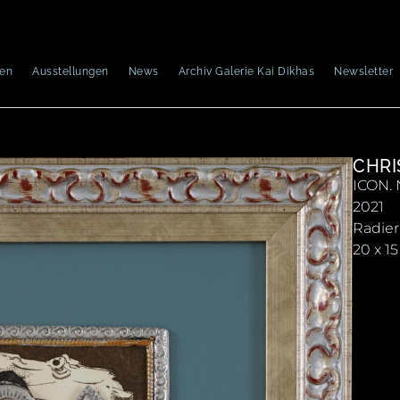
nen
Ausstellungen
News
Archiv Galerie Kai Dikhas
Newsletter
CHRI
ICON. 
2021
Radier
20 x 1