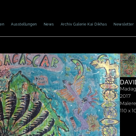
nen
Ausstellungen
News
Archiv Galerie Kai Dikhas
Newsletter
DAVI
Madag
2017
Malere
110 x 