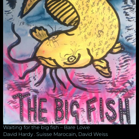
Waiting for the big fish – Bare Lowe
David Hardy . Suisse Marocain
,
David Weiss