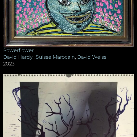
Powerflower
David Hardy . Suisse Marocain
,
David Weiss
2023