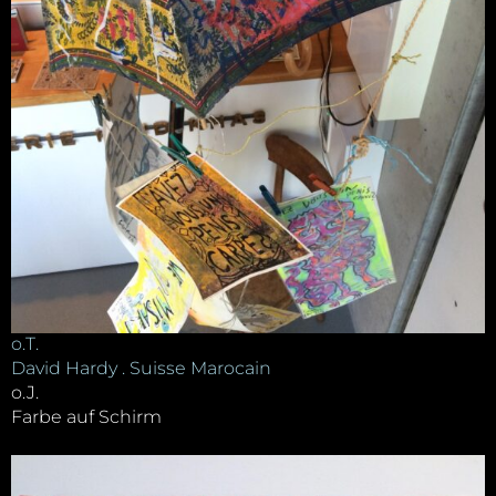
o.T.
David Hardy . Suisse Marocain
o.J.
Farbe auf Schirm