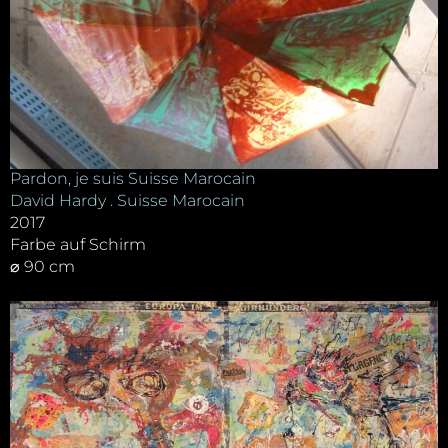
Pardon, je suis Suisse Marocain
David Hardy . Suisse Marocain
2017
Farbe auf Schirm
⌀ 90 cm