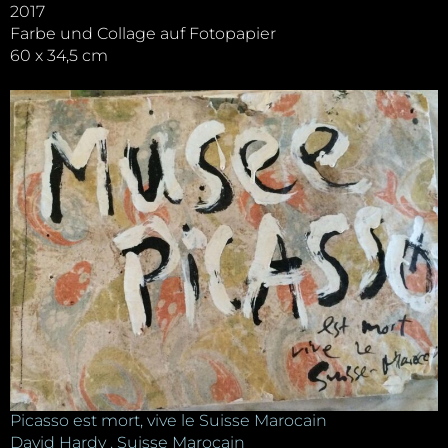
2017
Farbe und Collage auf Fotopapier
60 x 34,5 cm
Picasso est mort, vive le Suisse Marocain
David Hardy . Suisse Marocain