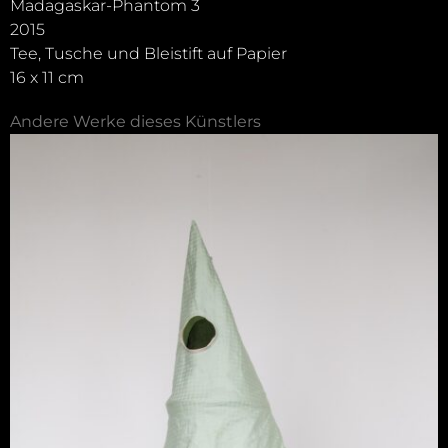
Madagaskar-Phantom 3
2015
Tee, Tusche und Bleistift auf Papier
16 x 11 cm
Andere Werke dieses Künstlers