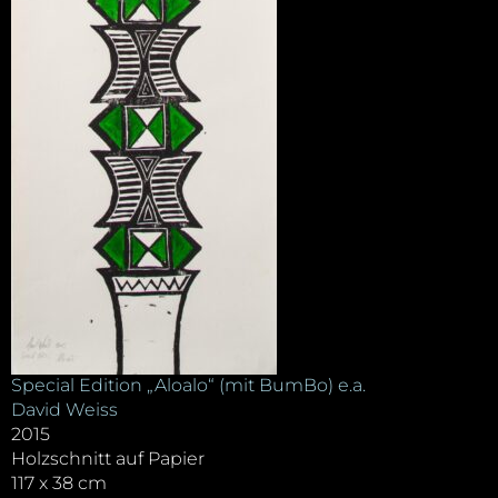
Special Edition „Aloalo“ (mit BumBo) e.a.
David Weiss
2015
Holzschnitt auf Papier
117 x 38 cm