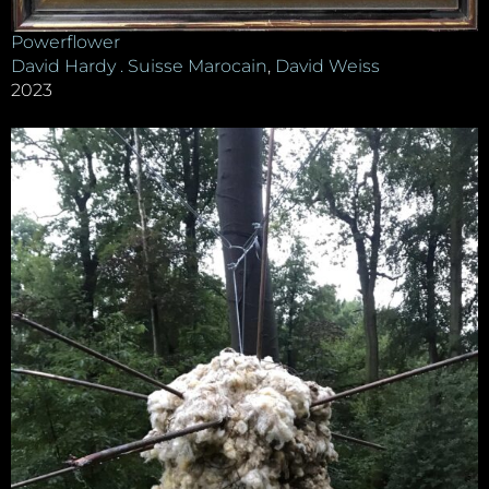
Powerflower
David Hardy . Suisse Marocain
,
David Weiss
2023