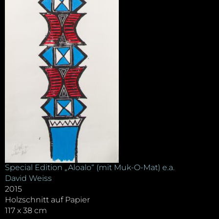
Special Edition „Aloalo“ (mit Muk-O-Mat) e.a.
David Weiss
2015
Holzschnitt auf Papier
117 x 38 cm