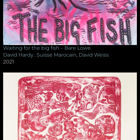
Waiting for the big fish – Bare Lowe
David Hardy . Suisse Marocain
,
David Weiss
2021