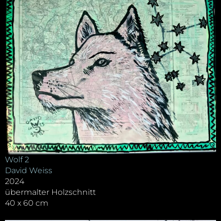
Wolf 2
David Weiss
2024
übermalter Holzschnitt
40 x 60 cm