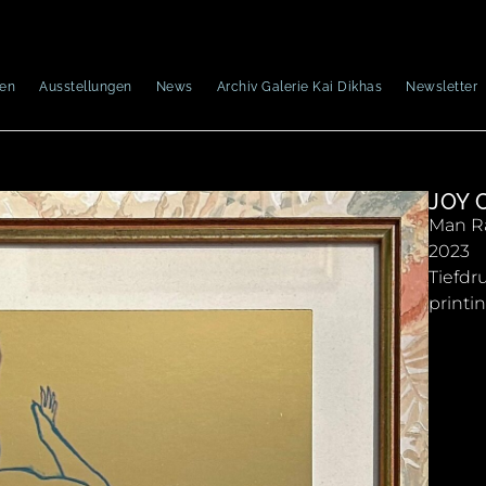
nen
Ausstellungen
News
Archiv Galerie Kai Dikhas
Newsletter
JOY 
Man R
2023
Tiefdr
printi