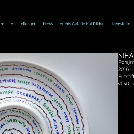
nen
Ausstellungen
News
Archiv Galerie Kai Dikhas
Newsletter
NIHA
Porajm
2016
Filzsti
Ø 30 