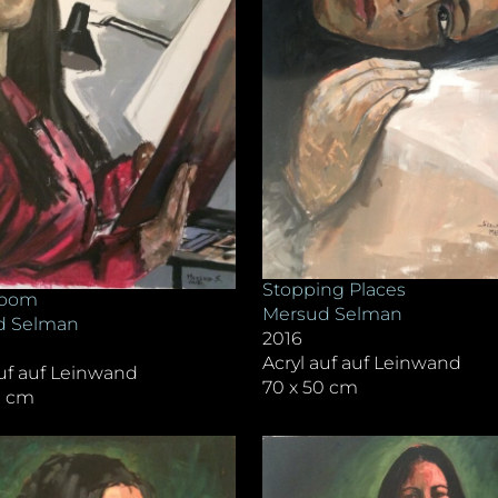
Stopping Places
room
Mersud Selman
d Selman
2016
Acryl auf auf Leinwand
auf auf Leinwand
70 x 50 cm
0 cm