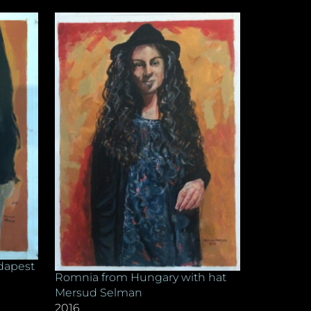
dapest
Romnia from Hungary with hat
Mersud Selman
2016