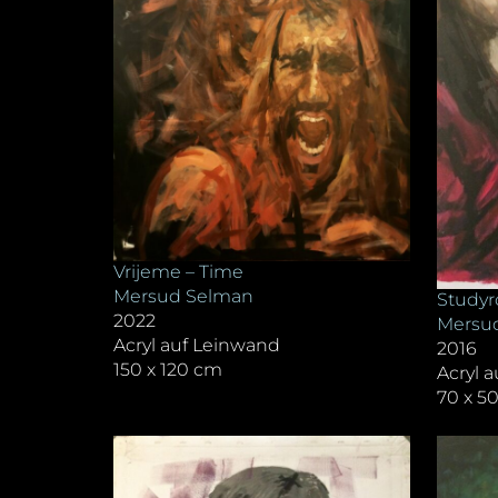
Vrijeme – Time
Mersud Selman
Study
2022
Mersu
Acryl auf Leinwand
2016
150 x 120 cm
Acryl 
70 x 5