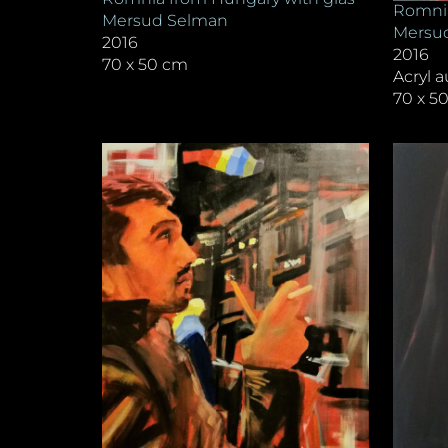
Romnia
Mersud Selman
Mersu
2016
2016
70 x 50 cm
Acryl 
70 x 5