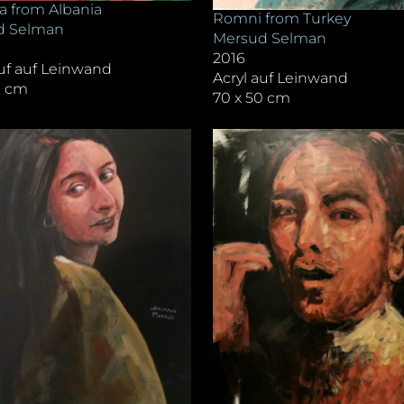
 from Albania
Romni from Turkey
d Selman
Mersud Selman
2016
auf auf Leinwand
Acryl auf Leinwand
0 cm
70 x 50 cm