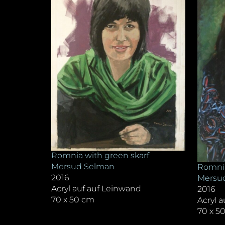
Romnia with green skarf
Mersud Selman
Romnia
2016
Mersu
Acryl auf auf Leinwand
2016
70 x 50 cm
Acryl 
70 x 5