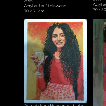
2016
Acryl 
Acryl auf auf Leinwand
70 x 5
70 x 50 cm
Romnia from Hungary with glas