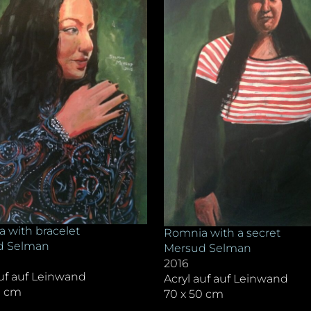
 with bracelet
Romnia with a secret
d Selman
Mersud Selman
2016
auf auf Leinwand
Acryl auf auf Leinwand
0 cm
70 x 50 cm