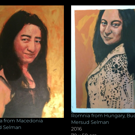
Romnia from Hungary, Bu
a from Macedonia
Mersud Selman
d Selman
2016