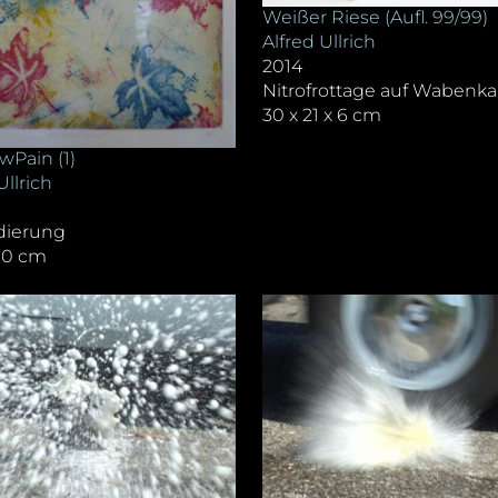
Weißer Riese (Aufl. 99/99)
Alfred Ullrich
2014
Nitrofrottage auf Wabenka
30 x 21 x 6 cm
Pain (1)
Ullrich
dierung
00 cm