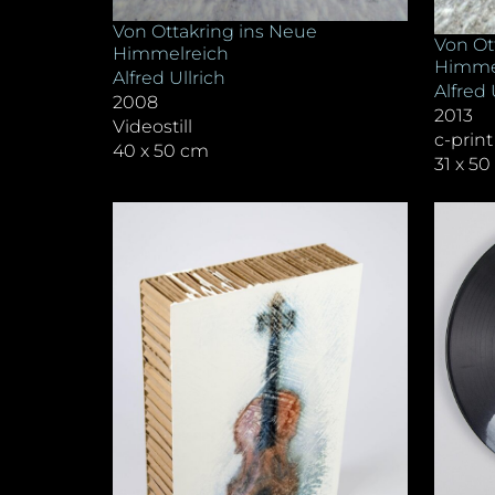
Von Ottakring ins Neue
Von Ot
Himmelreich
Himmelr
Alfred Ullrich
Alfred 
2008
2013
Videostill
c-prin
40 x 50 cm
31 x 5