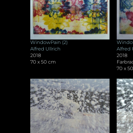
WindowPain (2)
Window
Alfred Ullrich
Alfred 
2018
2018
70 x 50 cm
Farbra
70 x 5