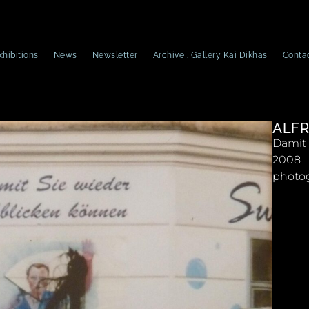
xhibitions
News
Newsletter
Archive . Gallery Kai Dikhas
Conta
ALFR
Damit 
2008
photo