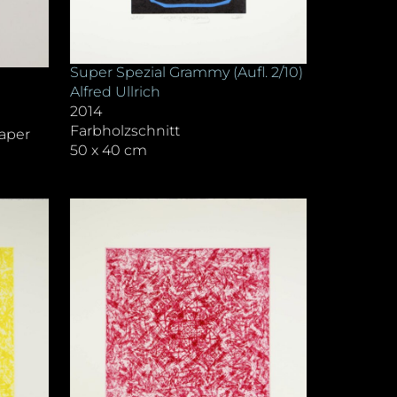
Super Spezial Grammy (Aufl. 2/10)
Alfred Ullrich
2014
Farbholzschnitt
aper
50 x 40 cm