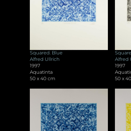
Squared. Blue
Square
Alfred Ullrich
Alfred 
1997
1997
Aquatinta
Aquati
50 x 40 cm
50 x 4