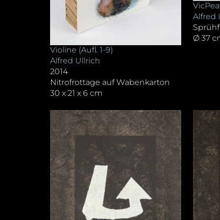
VicPea
Alfred 
Sprühf
Ø 37 
Violine (Aufl. 1-9)
Alfred Ullrich
2014
Nitrofrottage auf Wabenkarton
30 x 21 x 6 cm