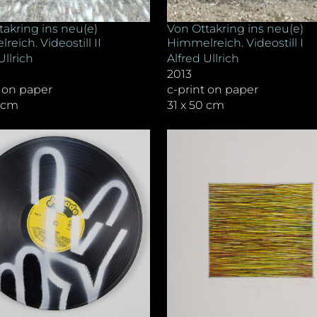
takring ins neu(e)
Von Ottakring ins neu(e)
eich. Videostill II
Himmelreich. Videostill I
Ullrich
Alfred Ullrich
2013
t on paper
c-print on paper
0 cm
31 x 50 cm