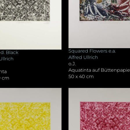
Squared Flowers e.a.
d. Black
Alfred Ullrich
Ullrich
o.J.
Aquatinta auf Büttenpapie
nta
50 x 40 cm
0 cm