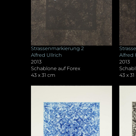
Strassenmarkierung 2
Strass
Alfred Ullrich
Alfred 
2013
2013
Schablone auf Forex
Schabl
43 x 31 cm
43 x 3