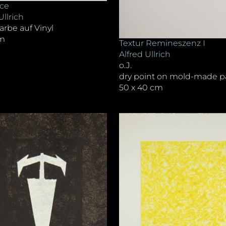
ce
Ullrich
arbe auf Vinyl
cm
Textur Remineszenz I
Alfred Ullrich
o.J.
dry point on mold-made p
50 x 40 cm