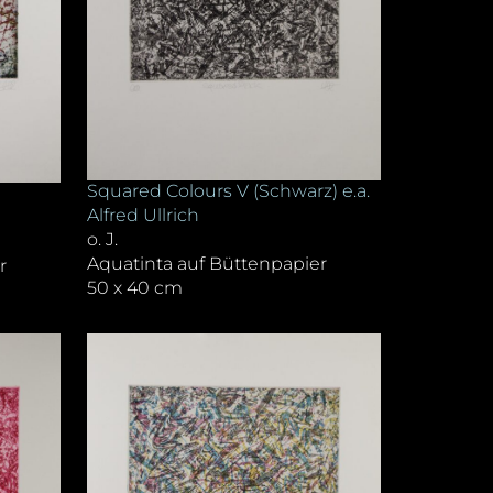
Squared Colours V (Schwarz) e.a.
Alfred Ullrich
o. J.
Aquatinta auf Büttenpapier
r
50 x 40 cm