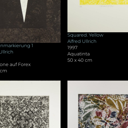
Squared. Yellow
Alfred Ullrich
enmarkierung 1
1997
Ullrich
Aquatinta
50 x 40 cm
one auf Forex
1 cm