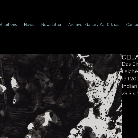
xhibitions
News
Newsletter
Archive . Gallery Kai Dikhas
Conta
CEIJ
Das El
Leich
19.1.20
Indian
29,5 x