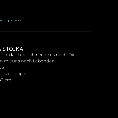
ct
Deutsch
A STOJKA
end, das Leid, ich rieche es noch, Die
en mit uns noch Lebenden
03
 ink on paper
 42 cm