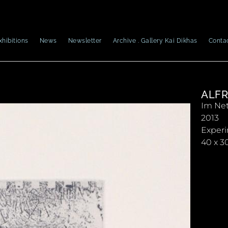
xhibitions
News
Newsletter
Archive . Gallery Kai Dikhas
Conta
ALFR
Im Netz
2013
Experi
40 x 3