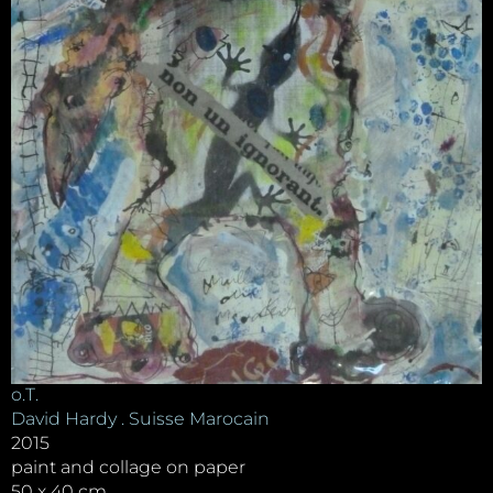
o.T.
David Hardy . Suisse Marocain
2015
paint and collage on paper
50 x 40 cm