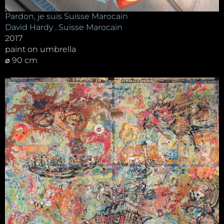
Pardon, je suis Suisse Marocain
David Hardy . Suisse Marocain
2017
paint on umbrella
⌀ 90 cm