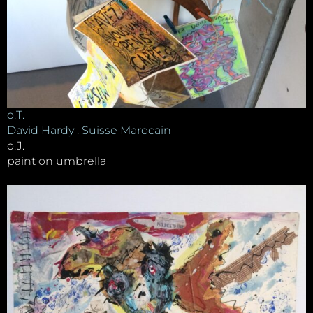
o.T.
David Hardy . Suisse Marocain
o.J.
paint on umbrella