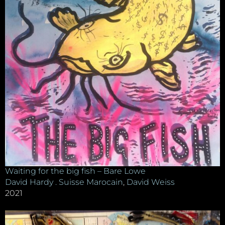
Waiting for the big fish – Bare Lowe
David Hardy . Suisse Marocain
,
David Weiss
2021