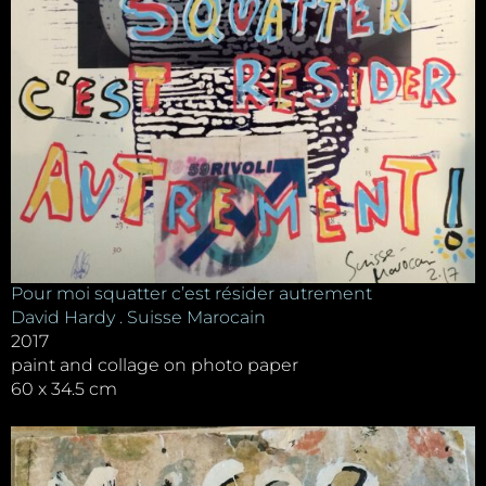
Pour moi squatter c’est résider autrement
David Hardy . Suisse Marocain
2017
paint and collage on photo paper
60 x 34.5 cm