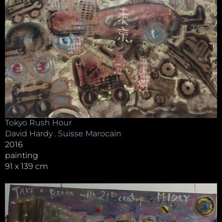
Tokyo Rush Hour
David Hardy . Suisse Marocain
2016
painting
91 x 139 cm