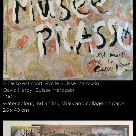
Picasso est mort, vive le Suisse Marocain
David Hardy . Suisse Marocain
2000
water colour, Indian ink, chalk and collage on paper
26 x 40 cm