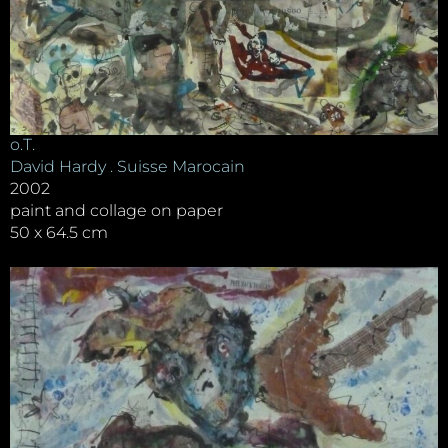
o.T.
David Hardy . Suisse Marocain
2002
paint and collage on paper
50 x 64.5 cm