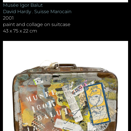
Musée Igor Balut
David Hardy . Suisse Marocain
2001
paint and collage on suitcase
43 x 75 x 22 cm