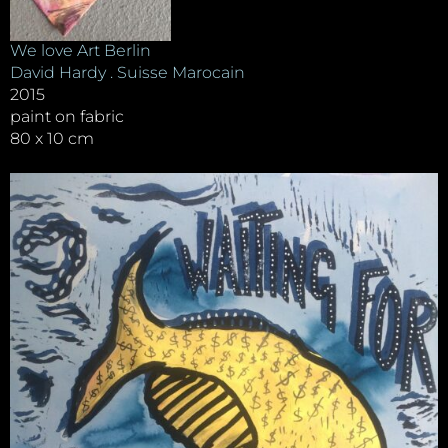
We love Art Berlin
David Hardy . Suisse Marocain
2015
paint on fabric
80 x 10 cm