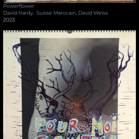
Powerflower
David Hardy . Suisse Marocain
,
David Weiss
2023