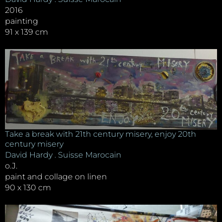
2016
painting
91 x 139 cm
Take a break with 21th century misery, enjoy 20th
century misery
David Hardy . Suisse Marocain
o.J.
paint and collage on linen
90 x 130 cm