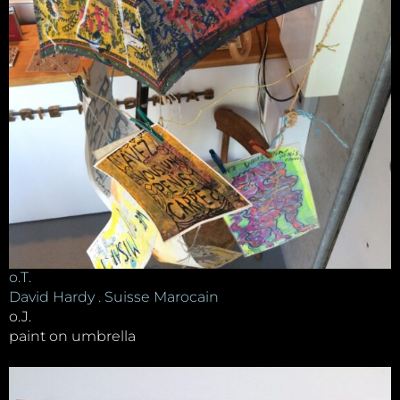
o.T.
David Hardy . Suisse Marocain
o.J.
paint on umbrella