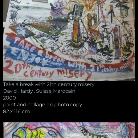
Take a break with 21th century misery
David Hardy . Suisse Marocain
2000
paint and collage on photo copy
82 x 116 cm