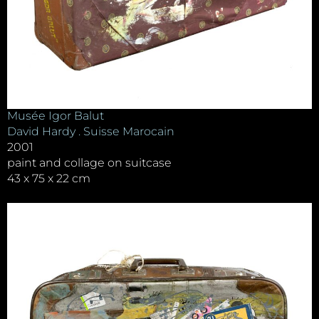
Musée Igor Balut
David Hardy . Suisse Marocain
2001
paint and collage on suitcase
43 x 75 x 22 cm