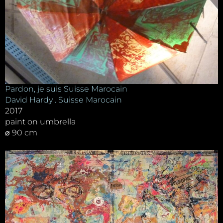
Pardon, je suis Suisse Marocain
David Hardy . Suisse Marocain
2017
paint on umbrella
⌀ 90 cm