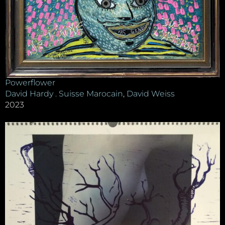
Powerflower
David Hardy . Suisse Marocain
,
David Weiss
2023