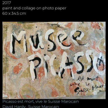
2017
paint and collage on photo paper
60 x 34.5 cm
Picasso est mort, vive le Suisse Marocain
David Hardy . Suisse Marocain