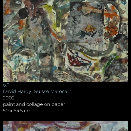
o.T.
David Hardy . Suisse Marocain
2002
paint and collage on paper
50 x 64.5 cm