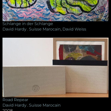
Schlange in der Schlange
David Hardy . Suisse Marocain
,
David Weiss
Road Repear
David Hardy . Suisse Marocain
2008