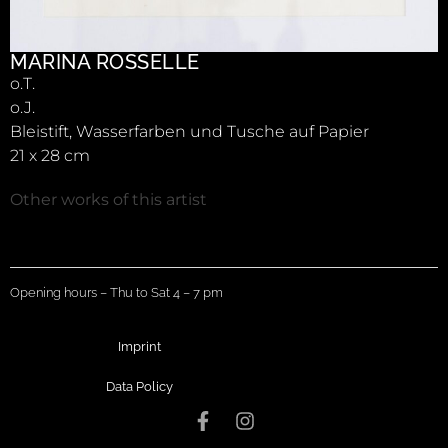
MARINA ROSSELLE
o.T.
o.J.
Bleistift, Wasserfarben und Tusche auf Papier
21 x 28 cm
Other works of this artist
Opening hours – Thu to Sat 4 – 7 pm
Imprint
Data Policy