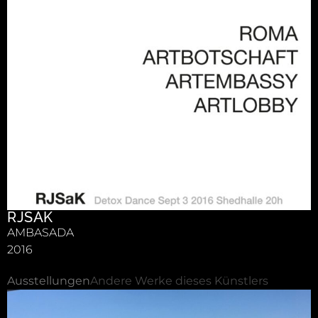
RJSAK
AMBASADA
2016
Ausstellungen
Andere Werke dieses Künstlers