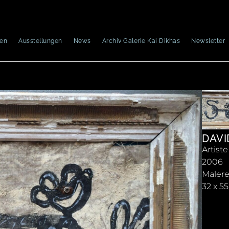
nen
Ausstellungen
News
Archiv Galerie Kai Dikhas
Newsletter
DAVI
Artist
2006
Malere
32 x 5