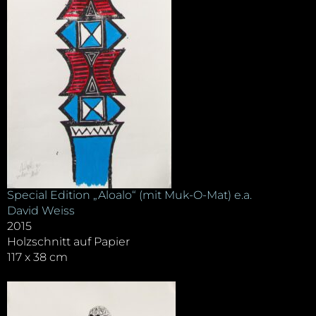
Special Edition „Aloalo“ (mit Muk-O-Mat) e.a.
David Weiss
2015
Holzschnitt auf Papier
117 x 38 cm