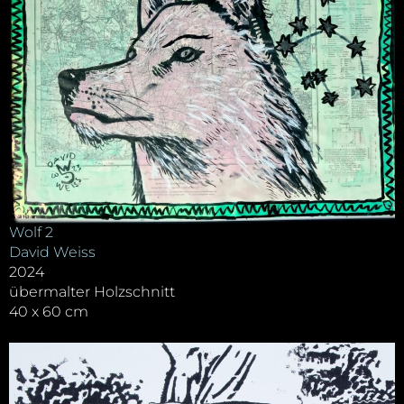
Wolf 2
David Weiss
2024
übermalter Holzschnitt
40 x 60 cm