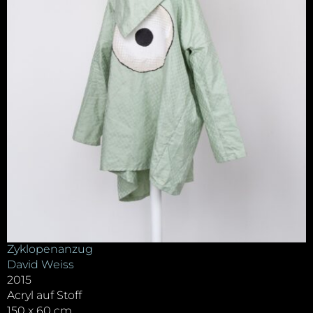
Zyklopenanzug
David Weiss
2015
Acryl auf Stoff
150 x 60 cm