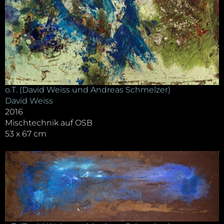
o.T. (David Weiss und Andreas Schmelzer)
David Weiss
2016
Mischtechnik auf OSB
53 x 67 cm