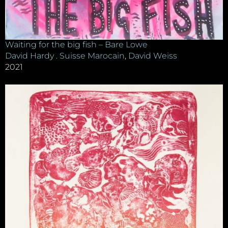
Waiting for the big fish – Bare Lowe
David Hardy . Suisse Marocain
,
David Weiss
2021