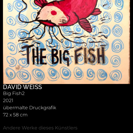
DAVID WEISS
Big Fish2
2021
übermalte Druckgrafik
72 x 58 cm
Andere Werke dieses Künstlers