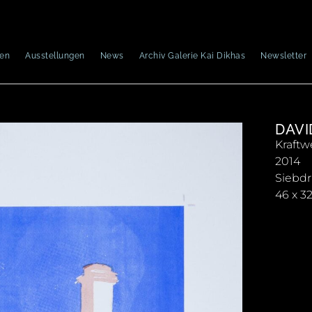
nen
Ausstellungen
News
Archiv Galerie Kai Dikhas
Newsletter
DAVI
Kraftw
2014
Siebd
46 x 3