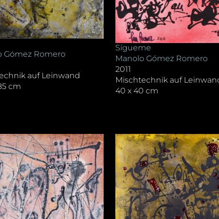
Sígueme
o Gómez Romero
Manolo Gómez Romero
2011
echnik auf Leinwand
Mischtechnik auf Leinwan
185 cm
40 x 40 cm