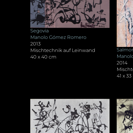
Segovia
Manolo Gómez Romero
2013
Salmo
Mischtechnik auf Leinwand
Manol
40 x 40 cm
2014
Mischt
41 x 3