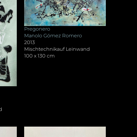
Pregonero
Manolo Gómez Romero
2013
Mischtechnikauf Leinwand
100 x 130 cm
d