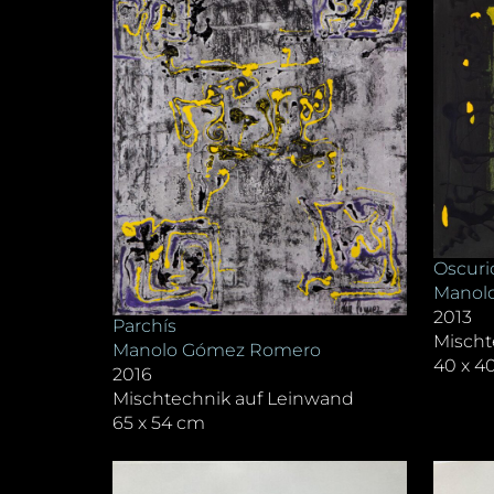
Oscuri
Manol
2013
Parchís
Mischt
Manolo Gómez Romero
40 x 4
2016
Mischtechnik auf Leinwand
65 x 54 cm