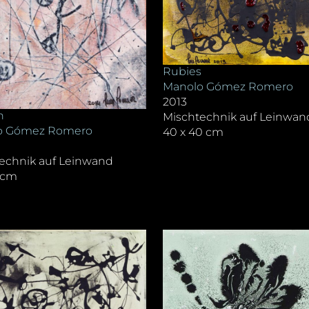
Rubies
Manolo Gómez Romero
2013
n
Mischtechnik auf Leinwan
o Gómez Romero
40 x 40 cm
echnik auf Leinwand
3 cm