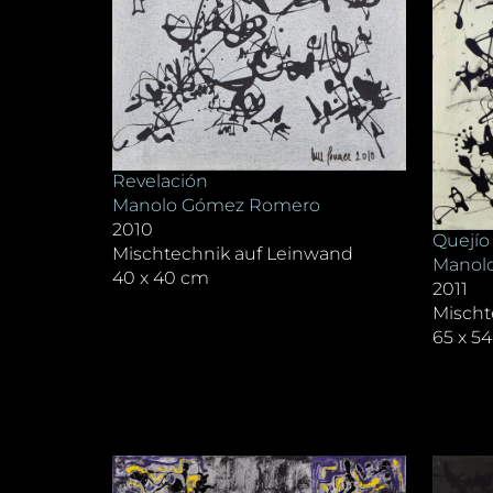
Revelación
Manolo Gómez Romero
2010
Quejío
Mischtechnik auf Leinwand
Manol
40 x 40 cm
2011
Mischt
65 x 5