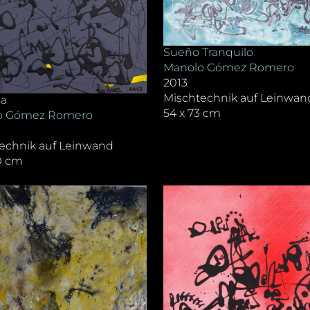
Sueño Tranquilo
Manolo Gómez Romero
2013
Mischtechnik auf Leinwan
ña
54 x 73 cm
o Gómez Romero
echnik auf Leinwand
0 cm