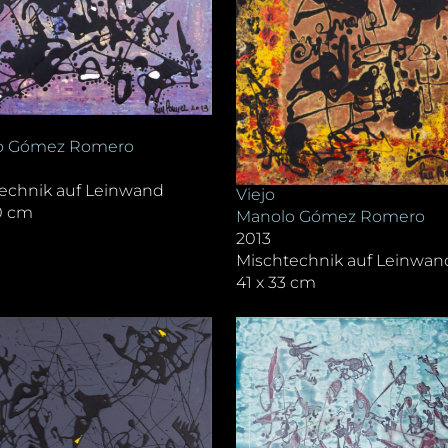
o Gómez Romero
echnik auf Leinwand
Viejo
0 cm
Manolo Gómez Romero
2013
Mischtechnik auf Leinwan
41 x 33 cm