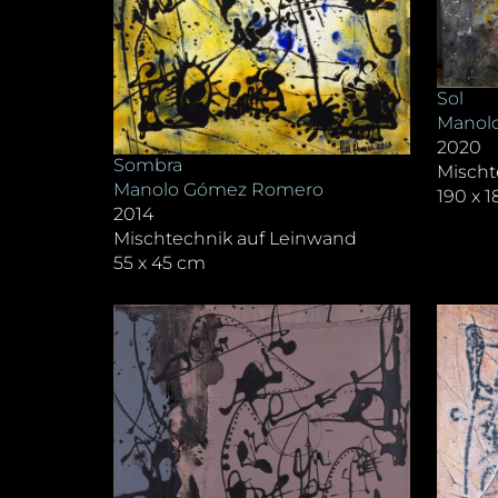
Sol
Manol
2020
Sombra
Mischt
Manolo Gómez Romero
190 x 
2014
Mischtechnik auf Leinwand
55 x 45 cm