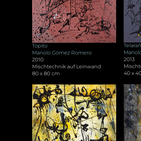
Telara
Topito
Manol
Manolo Gómez Romero
2013
2010
Mischt
Mischtechnik auf Leinwand
40 x 4
80 x 80 cm